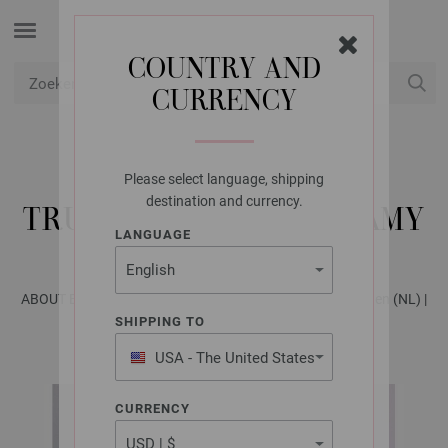
COUNTRY AND
CURRENCY
USD
Mijn account
Please select language, shipping
LANA GROSSA
destination and currency.
TRUI LALA BERLIN FLAMY
LANGUAGE
ABOUT BERLIN No. 12 - Tijdschrift (DE) + Breibeschrijvingen (NL) |
Model 16
SHIPPING TO
USA - The United States
of America
CURRENCY