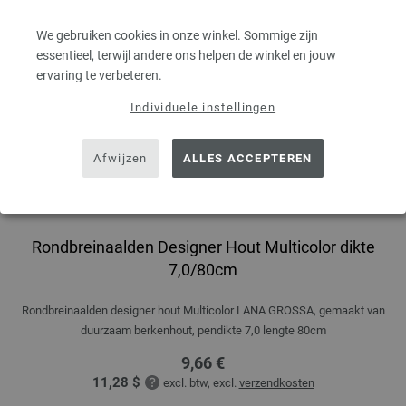
We gebruiken cookies in onze winkel. Sommige zijn
essentieel, terwijl andere ons helpen de winkel en jouw
ervaring te verbeteren.
Individuele instellingen
Afwijzen
ALLES ACCEPTEREN
Rondbreinaalden Designer Hout Multicolor dikte
7,0/80cm
Rondbreinaalden designer hout Multicolor LANA GROSSA, gemaakt van
duurzaam berkenhout, pendikte 7,0 lengte 80cm
9,66 €
11,28 $
excl. btw, excl.
verzendkosten