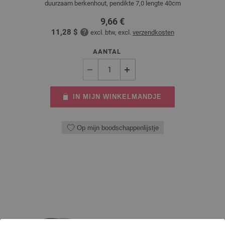
duurzaam berkenhout, pendikte 7,0 lengte 40cm
9,66 €
11,28 $
excl. btw, excl.
verzendkosten
AANTAL
IN MIJN WINKELMANDJE
Op mijn boodschappenlijstje