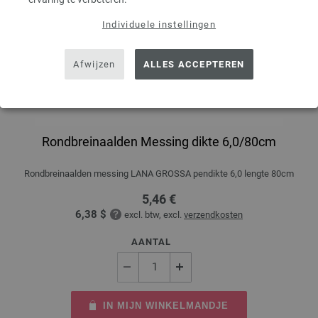
Individuele instellingen
Afwijzen
ALLES ACCEPTEREN
Rondbreinaalden Messing dikte 6,0/80cm
Rondbreinaalden messing LANA GROSSA pendikte 6,0 lengte 80cm
5,46 €
6,38 $
excl. btw, excl.
verzendkosten
AANTAL
IN MIJN WINKELMANDJE