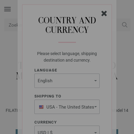
COUNTRY AND
CURRENCY
USD
Mijn account
Please select language, shipping
LANA GROSSA
destination and currency.
TRUI MET INGEBREID
LANGUAGE
MOTIEF BASTA & ALTA
MODA ALPACA
SHIPPING TO
USA - The United States
FILATI No. 68 - Tijdschrift (DE) + Breibeschrijvingen (NL) | Model 14
of America
CURRENCY