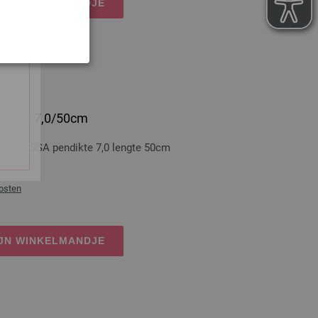
IJN WINKELMANDJE
 dikte 7,0/50cm
A GROSSA pendikte 7,0 lengte 50cm
osten
IJN WINKELMANDJE