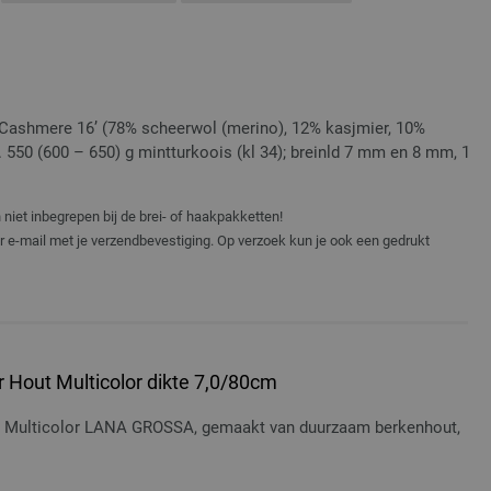
Cashmere 16’ (78% scheerwol (merino), 12% kasjmier, 10%
. 550 (600 – 650) g mintturkoois (kl 34); breinld 7 mm en 8 mm, 1
niet inbegrepen bij de brei- of haakpakketten!
er e-mail met je verzendbevestiging. Op verzoek kun je ook een gedrukt
 Hout Multicolor dikte 7,0/80cm
t Multicolor LANA GROSSA, gemaakt van duurzaam berkenhout,