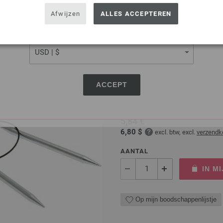
IN M
USA - The United States of America
Afwijzen
ALLES ACCEPTEREN
Op mijn boodschappenlijstje
CURRENCY
Rondbreinaalden Messing
ACCEPT
Rondbreinaalden messing LAN
5,84 €
6,80 $
excl. btw, excl.
verzendk
AANTAL
IN M
Op mijn boodschappenlijstje