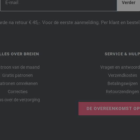
de na retour € 45,-. Voor de eerste aanmelding. Per klant en best
LLES OVER BREIEN
SERVICE & HUL
troon van de maand
Vragen en antwoor
Gratis patronen
Verzendkosten
atronen omrekenen
Betalingswijzen
Correcties
Retourzendingen
ps over de verzorging
DE OVEREENKOMST O