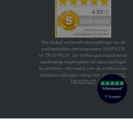
Ons bedrijf verzamelt beoordelingen via de
onafhankelijke dienstverleners SHOPVOTE
en TRUSTPILOT. Die treffen automatische en
handmatige maatregelen om beoordelingen
te verifiëren. Informatie over de echtheid van
klantbeoordelingen vind je hier:
SHOPVOTE
,
TRUSTPILOT
© 2026 FILATI eCommerce GmbH
Italiano