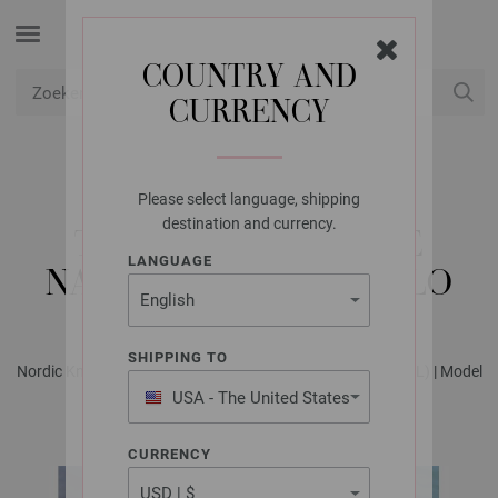
COUNTRY AND
CURRENCY
USD
Mijn account
Please select language, shipping
LANA GROSSA
destination and currency.
TRUI MET SCHOOTJE
LANGUAGE
NATURAL ALPACA PELO
SHIPPING TO
Nordic Knits No. 2 - Tijdschrift (DE) + Breibeschrijvingen (NL) | Model
16
USA - The United States
of America
CURRENCY