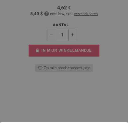
4,62 €
5,40 $
excl. btw, excl.
verzendkosten
AANTAL
IN MIJN WINKELMANDJE
Op mijn boodschappenlijstje