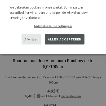
We gebruiken cookies in onze winkel. Sommige zijn
essentieel, terwijl andere ons helpen de winkel en jouw
ervaring te verbeteren.
Individuele instellingen
Afwijzen
ALLES ACCEPTEREN
Rondbreinaalden Aluminium Rainbow dikte
5,0/100cm
Rondbreinaalden Aluminium Rainbow LANA GROSSA pendikte 5,0 lengte
100cm
4,62 €
5,40 $
excl. btw, excl.
verzendkosten
AANTAL