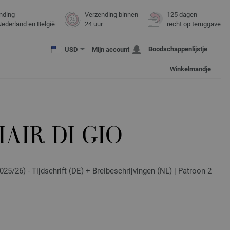
nding
Verzending binnen
125 dagen
Nederland en België
24 uur
recht op teruggave
Boodschappenlijstje
USD
Mijn account
Winkelmandje
AIR DI GIO
25/26) - Tijdschrift (DE) + Breibeschrijvingen (NL) | Patroon 2