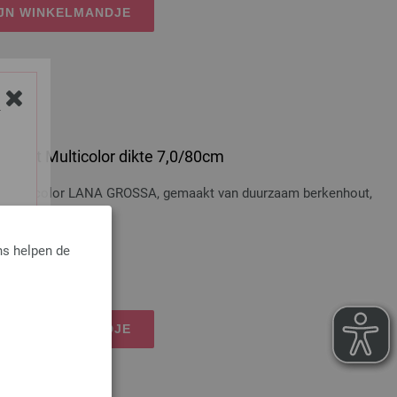
IJN WINKELMANDJE
Y
 Hout Multicolor dikte 7,0/80cm
t Multicolor LANA GROSSA, gemaakt van duurzaam berkenhout,
ns helpen de
dkosten
IJN WINKELMANDJE