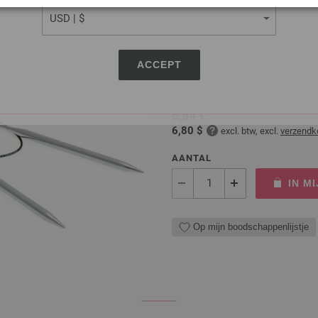
Rondbreinaalden Messing
ACCEPT
Rondbreinaalden messing LAN
5,84 €
6,80 $
excl. btw, excl.
verzendk
AANTAL
IN M
Op mijn boodschappenlijstje