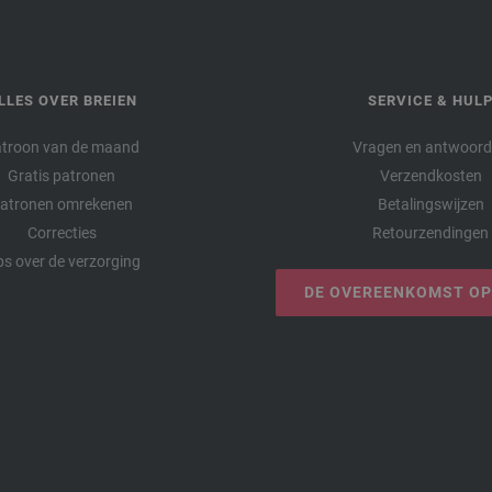
LLES OVER BREIEN
SERVICE & HUL
troon van de maand
Vragen en antwoor
Gratis patronen
Verzendkosten
atronen omrekenen
Betalingswijzen
Correcties
Retourzendingen
ps over de verzorging
DE OVEREENKOMST O