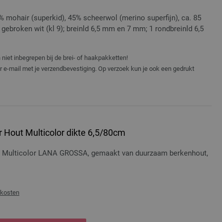
 mohair (superkid), 45% scheerwol (merino superfijn), ca. 85
g gebroken wit (kl 9); breinld 6,5 mm en 7 mm; 1 rondbreinld 6,5
niet inbegrepen bij de brei- of haakpakketten!
er e-mail met je verzendbevestiging. Op verzoek kun je ook een gedrukt
 Hout Multicolor dikte 6,5/80cm
t Multicolor LANA GROSSA, gemaakt van duurzaam berkenhout,
dkosten