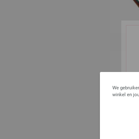
We gebruiken
winkel en jou