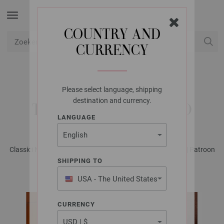
COUNTRY AND
CURRENCY
USD
Mijn account
Please select language, shipping
LANA GROSSA
destination and currency.
TRUI MOHAIR DI GIO
LANGUAGE
Classici No. 29 - Tijdschrift (DE) + Breibeschrijvingen (NL) | Patroon
31
SHIPPING TO
USA - The United States
of America
CURRENCY