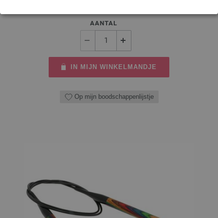
11,28 $
excl. btw, excl.
verzendkosten
AANTAL
IN MIJN WINKELMANDJE
Op mijn boodschappenlijstje