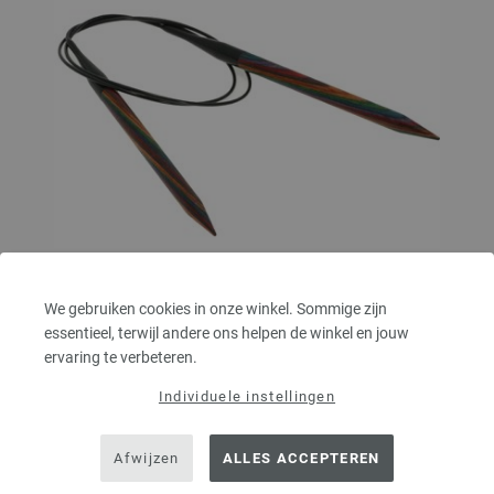
We gebruiken cookies in onze winkel. Sommige zijn
essentieel, terwijl andere ons helpen de winkel en jouw
Rondbreinaalden Designer Hout Multicolor dikte
ervaring te verbeteren.
8,0/80cm
Individuele instellingen
Rondbreinaalden designer hout Multicolor LANA GROSSA, gemaakt van
duurzaam berkenhout, pendikte 8,0 lengte 80cm
Afwijzen
ALLES ACCEPTEREN
9,66 €