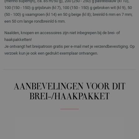
(merino superfijn), ca. 85 m/50 g), 200 (250 - 250) g pastelblauw (kl 10),
100 (150 - 150) g grijsbruin (kl 7), 100 (150 - 150) g gebroken wit (kl 9), 50
(50 - 100) g vaarngroen (kl 14) en 50 g beige (kl 8); breinld 6 mm en 7 mm;
een 50 cm lange rondbreinld 6 mm.
Naalden, knopen en accessoires zijn niet inbegrepen bij de brei- of
haakpakketten!
Je ontvangt het breipatroon gratis per e-mail met je verzendbevestiging. Op
verzoek kun je ook een gedrukt exemplaar ontvangen.
AANBEVELINGEN VOOR DIT
BREI-/HAAKPAKKET