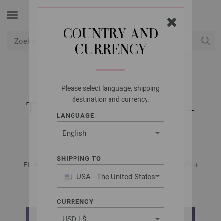
COUNTRY AND
CURRENCY
USD
Mijn account
Please select language, shipping
LANA GROSSA
destination and currency.
TRUI MOHAIR DI GIO -
LANGUAGE
VARIANT 2
SHIPPING TO
FILATI No. 70 (Herbst/Winter 2025/26) - Tijdschrift (DE) +
Breibeschrijvingen (NL) | Patroon 24b
USA - The United States
of America
CURRENCY