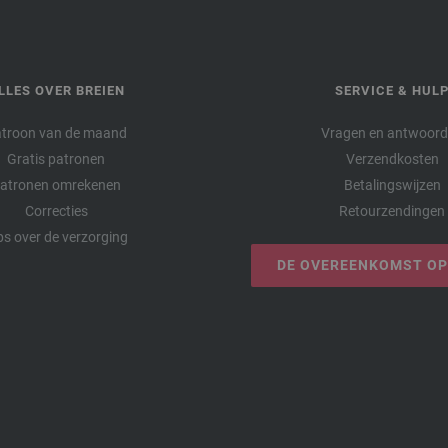
LLES OVER BREIEN
SERVICE & HUL
troon van de maand
Vragen en antwoor
Gratis patronen
Verzendkosten
atronen omrekenen
Betalingswijzen
Correcties
Retourzendingen
ps over de verzorging
DE OVEREENKOMST O