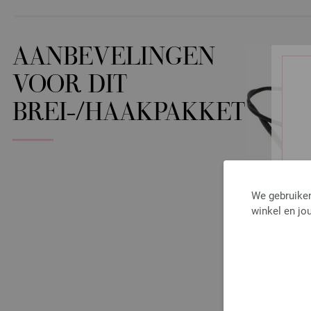
AANBEVELINGEN
VOOR DIT
BREI-/HAAKPAKKET
We gebruiken
winkel en jou