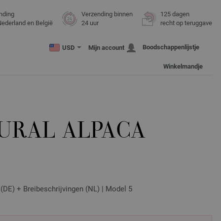
nding
Verzending binnen
125 dagen
Nederland en België
24 uur
recht op teruggave
Boodschappenlijstje
USD
Mijn account
Winkelmandje
TURAL ALPACA
t (DE) + Breibeschrijvingen (NL) | Model 5