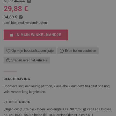
MSRP:
45,00 €
29,88 €
34,89 $
excl. btw, excl.
verzendkosten
IN MIJN WINKELMANDJE
Op mijn boodschappenlijstje
Extra bollen bestellen
Vragen over het artikel?
BESCHRIJVING
Sportieve snit, eenvoudig patroon, klassieke kleur: deze trui gaat ons nog
vele zomers lang begeleiden.
JE HEBT NODIG
„Organico“ (100% bio katoen, looplengte = ca. 90 m/50 g) van Lana Grossa:
ca. 450 (500 - 550) g beige (kl. 100); breinaalden nr. 5 en 5,5; 1