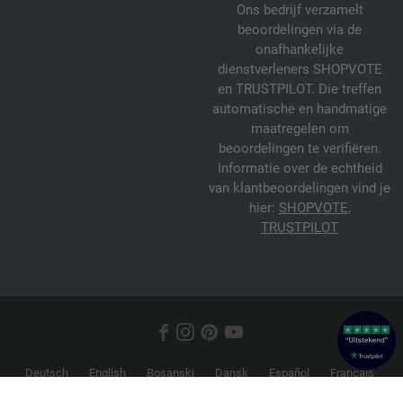
Ons bedrijf verzamelt
beoordelingen via de
onafhankelijke
dienstverleners SHOPVOTE
en TRUSTPILOT. Die treffen
automatische en handmatige
maatregelen om
beoordelingen te verifiëren.
Informatie over de echtheid
van klantbeoordelingen vind je
hier:
SHOPVOTE
,
TRUSTPILOT
Deutsch
English
Bosanski
Dansk
Español
Français
Hrvatski
Italiano
Nederlands
Norsk
Русский
Srpski