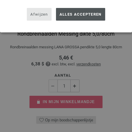
Afwijzen
ALLES ACCEPTEREN
Rondbreinaalden Messing dikte 5,0/80cm
Rondbreinaalden messing LANA GROSSA pendikte 5,0 lengte 80cm
5,46 €
6,38 $
excl. btw, excl.
verzendkosten
AANTAL
IN MIJN WINKELMANDJE
Op mijn boodschappenlijstje