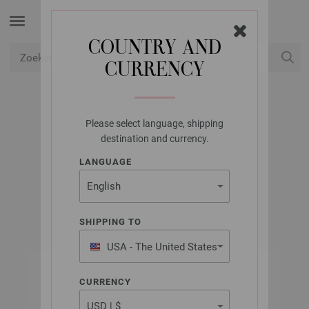
COUNTRY AND
CURRENCY
USD
Mijn account
Please select language, shipping
LANA GROSSA
destination and currency.
TRUI ORGANICO
LANGUAGE
LINEA PURA Uitgave 11 (NL) | Model 18
SHIPPING TO
USA - The United States
of America
CURRENCY