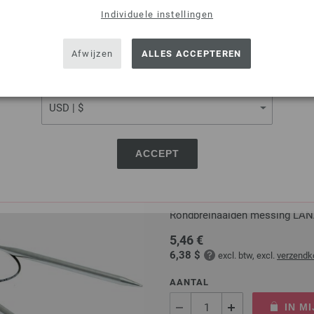
9,66 €
Individuele instellingen
11,29 $
excl. btw, excl.
verzen
SHIPPING TO
USA - The United States of America
AANTAL
Afwijzen
ALLES ACCEPTEREN
IN M
CURRENCY
Op mijn boodschappenlijstje
ACCEPT
Rondbreinaalden Messing
Rondbreinaalden messing LAN
5,46 €
6,38 $
excl. btw, excl.
verzendk
AANTAL
IN M