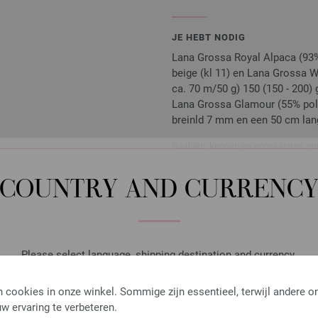
JE HEBT NODIG
Lana Grossa Royal Alpaca (93% 
beige (kl 11) en Lana Grossa W
ca. 70 m/50 g) 150 (150 - 200) 
Lana Grossa Glamour (55% polya
breinld 7 mm en een 50 cm lan
Naalden, knopen en accessoires zijn 
Je ontvangt het breipatroon gratis p
exemplaar ontvangen.
COUNTRY AND CURRENC
Rondbreinaalden Designer
Please select language, shipping destination and currency.
LANGUAGE
Rondbreinaalden designer hou
 cookies in onze winkel. Sommige zijn essentieel, terwijl andere o
pendikte 7,0 lengte 80cm
w ervaring te verbeteren.