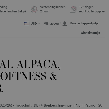
nding
Verzending binnen
125 dagen
Nederland en België
24 uur
recht op teruggave
Boodschappenlijstje
USD
Mijn account
Winkelmandje
AL ALPACA,
SOFTNESS &
R
25/26) - Tijdschrift (DE) + Breibeschrijvingen (NL) | Patroon 20