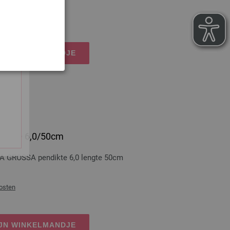
dkosten
IJN WINKELMANDJE
 dikte 6,0/50cm
A GROSSA pendikte 6,0 lengte 50cm
osten
IJN WINKELMANDJE