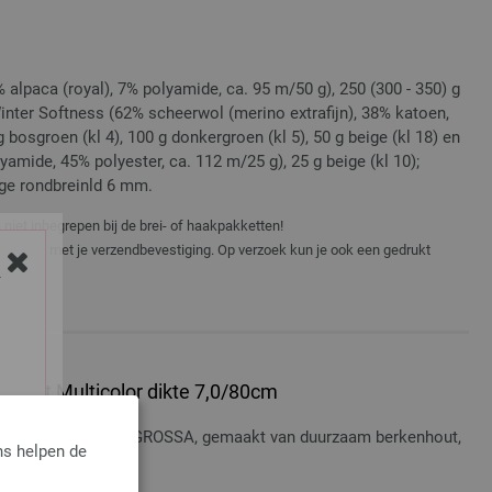
alpaca (royal), 7% polyamide, ca. 95 m/50 g), 250 (300 - 350) g
inter Softness (62% scheerwol (merino extrafijn), 38% katoen,
g bosgroen (kl 4), 100 g donkergroen (kl 5), 50 g beige (kl 18) en
mide, 45% polyester, ca. 112 m/25 g), 25 g beige (kl 10);
ge rondbreinld 6 mm.
niet inbegrepen bij de brei- of haakpakketten!
er e-mail met je verzendbevestiging. Op verzoek kun je ook een gedrukt
Y
 Hout Multicolor dikte 7,0/80cm
t Multicolor LANA GROSSA, gemaakt van duurzaam berkenhout,
ns helpen de