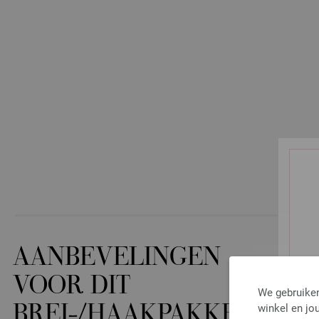
AANBEVELINGEN
VOOR DIT
We gebruiken
winkel en jou
BREI-/HAAKPAKKET