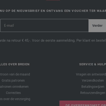
NU OP DE NIEUWSBRIEF EN ONTVANG EEN VOUCHER TER WAAR
de na retour € 45,-. Voor de eerste aanmelding. Per klant en best
LLES OVER BREIEN
SERVICE & HUL
troon van de maand
Vragen en antwoor
Gratis patronen
Verzendkosten
atronen omrekenen
Betalingswijzen
Correcties
Retourzendingen
ps over de verzorging
DE OVEREENKOMST O