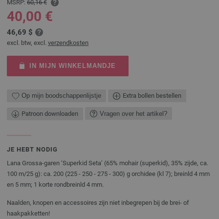
MSRP:
60,16 €
40,00 €
46,69 $
excl. btw, excl.
verzendkosten
IN MIJN WINKELMANDJE
Op mijn boodschappenlijstje
Extra bollen bestellen
Patroon downloaden
Vragen over het artikel?
JE HEBT NODIG
Lana Grossa-garen ‘Superkid Seta’ (65% mohair (superkid), 35% zijde, ca.
100 m/25 g): ca. 200 (225 - 250 - 275 - 300) g orchidee (kl 7); breinld 4 mm
en 5 mm; 1 korte rondbreinld 4 mm.
Naalden, knopen en accessoires zijn niet inbegrepen bij de brei- of
haakpakketten!