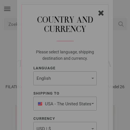
COUNTRY AND
CURRENCY
USD
Mijn account
Please select language, shipping
LANA GROSSA
destination and currency.
TRUI SUPERKID SETA
LANGUAGE
FILATI No. 68 - Tijdschrift (DE) + Breibeschrijvingen (NL) | Model 26
SHIPPING TO
USA - The United States
of America
CURRENCY