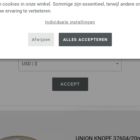
 cookies in onze winkel. Sommige zijn essentieel, terwijl andere o
w ervaring te verbeteren.
Individuele instellingen
SHIPPING TO
Rondbreinaalden Designer
USA - The United States of America
Rondbreinaalden designer hou
Afwijzen
ALLES ACCEPTEREN
pendikte 4,0 lengte 80cm
CURRENCY
7,14 €
8,31 $
excl. btw, excl.
verzendk
AANTAL
ACCEPT
IN M
Op mijn boodschappenlijstje
UNION KNOPF 37604/2