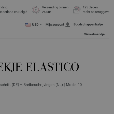
nding
Verzending binnen
125 dagen
Nederland en België
24 uur
recht op teruggave
Boodschappenlijstje
USD
Mijn account
Winkelmandje
EKJE ELASTICO
schrift (DE) + Breibeschrijvingen (NL) | Model 10