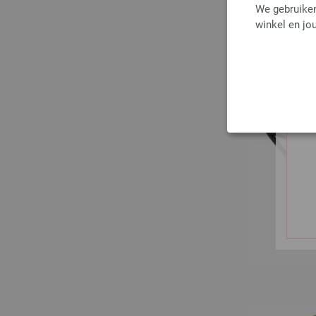
We gebruiken
winkel en jou