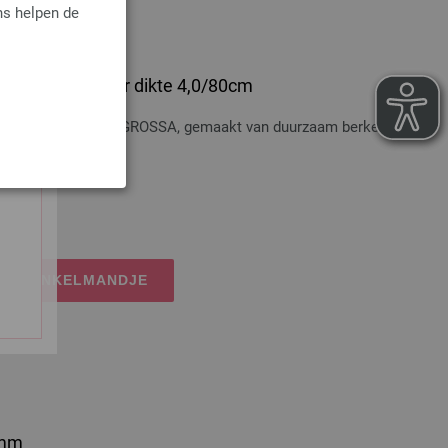
ns helpen de
 Hout Multicolor dikte 4,0/80cm
t Multicolor LANA GROSSA, gemaakt van duurzaam berkenhout,
osten
IJN WINKELMANDJE
0mm