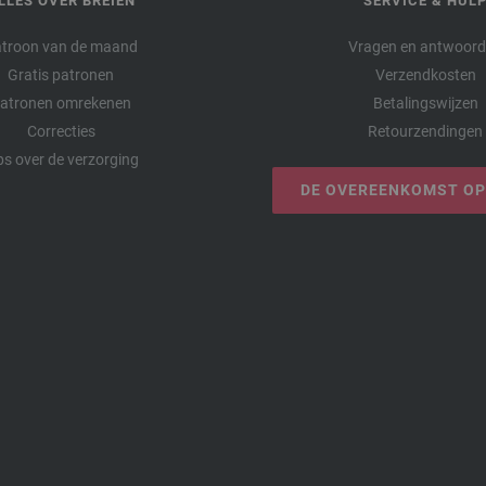
LLES OVER BREIEN
SERVICE & HUL
troon van de maand
Vragen en antwoor
Gratis patronen
Verzendkosten
atronen omrekenen
Betalingswijzen
Correcties
Retourzendingen
ps over de verzorging
DE OVEREENKOMST O