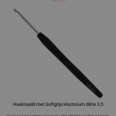
Haaknaald met Softgrip/Alumnium dikte 3,5
Haaknaald met softgrip/aluminium LANA GROSSA pendikte 3,5 lengte