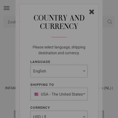
COUNTRY AND
CURRENCY
USD
Mijn account
Please select language, shipping
LANA GROSSA
destination and currency.
TUNIEK ALTA MODA
LANGUAGE
COTOLANA
SHIPPING TO
INFANTI EDITION No. 4 - Tijdschrift (DE) + Breibeschrijvingen (NL) |
Model 13
USA - The United States
of America
CURRENCY