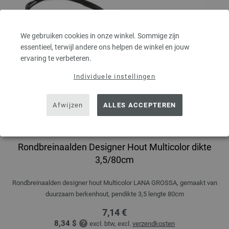
We gebruiken cookies in onze winkel. Sommige zijn
essentieel, terwijl andere ons helpen de winkel en jouw
ervaring te verbeteren.
Individuele instellingen
Afwijzen
ALLES ACCEPTEREN
Rondbreinaalden Designer Hout Multicolor dikte
3,5/80cm
Rondbreinaalden designer hout Multicolor LANA GROSSA, gemaakt van
duurzaam berkenhout, pendikte 3,5 lengte 80cm
7,14 €
8,34 $
excl. btw, excl.
verzendkosten