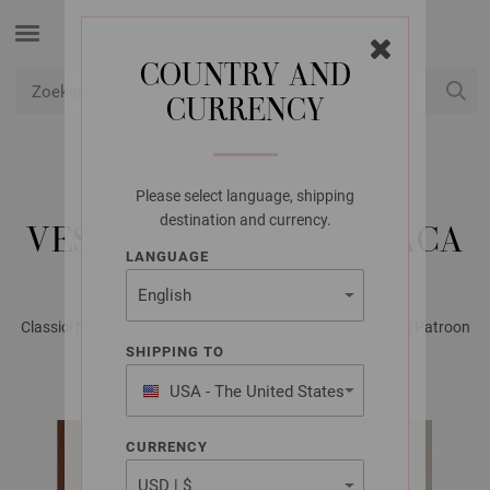
COUNTRY AND
CURRENCY
USD
Mijn account
Please select language, shipping
LANA GROSSA
destination and currency.
VEST ALTA MODA ALPACA
LANGUAGE
Classici No. 29 - Tijdschrift (DE) + Breibeschrijvingen (NL) | Patroon
14
SHIPPING TO
USA - The United States
of America
CURRENCY