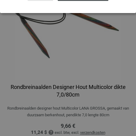
Rondbreinaalden Designer Hout Multicolor dikte
7,0/80cm
Rondbreinaalden designer hout Multicolor LANA GROSSA, gemaakt van
duurzaam berkenhout, pendikte 7,0 lengte 80cm
9,66 €
11,24 $
excl. btw, excl.
verzendkosten