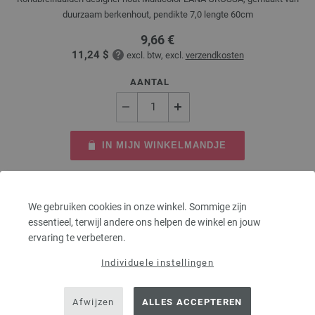
duurzaam berkenhout, pendikte 7,0 lengte 60cm
9,66 €
11,24 $
excl. btw, excl.
verzendkosten
AANTAL
IN MIJN WINKELMANDJE
Op mijn boodschappenlijstje
We gebruiken cookies in onze winkel. Sommige zijn
essentieel, terwijl andere ons helpen de winkel en jouw
ervaring te verbeteren.
Individuele instellingen
Afwijzen
ALLES ACCEPTEREN