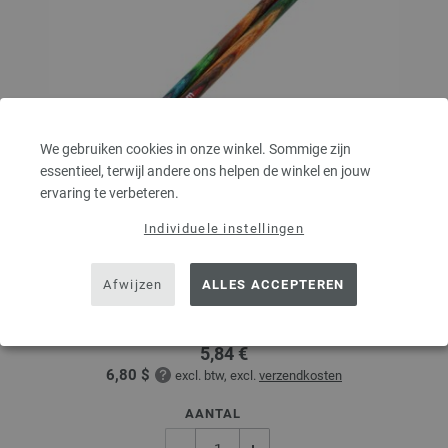
We gebruiken cookies in onze winkel. Sommige zijn
essentieel, terwijl andere ons helpen de winkel en jouw
ervaring te verbeteren.
Individuele instellingen
Naald punten Vario design hout Multicolor dikte 3,5
Afwijzen
ALLES ACCEPTEREN
Naaldpunten Vario design hout veelkleurig gemaakt van duurzaam
berkenhout LANA GROSSA pendikte 3.5; lengte ong. 11,5 cm
5,84 €
6,80 $
excl. btw, excl.
verzendkosten
AANTAL