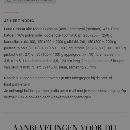
JE HEBT NODIG
Lana Grossa Alta Moda Cotolana (45% scheerwol (merinos), 45% Pima
katoen, 10% polyamide, looplengte 150 m/50 g), 200 (250 – 250) g
kaneelbruin (kl. 03), 150 (200 – 200) g olijf (kl. 26), 150 (200 – 200) g
pastelturkoois (kl. 12), 100 (150 – 150) g turkoois (kl. 28), 50 (100 – 100) g
pistache (kl. 27) en 50 (100 – 100) g appelgroen (kl. 10); breinaalden nr.
3,5, 4 en 5, 1 rondbreinaald nr. 3,5, 120 cm lang, 2 hulpnaalden en 5 knopen
van UNION KNOPF, art. 39145, kl. bruin, afmeting 23 mm
Naalden, knopen en accessoires zijn niet inbegrepen bij de brei- of
haakpakketten!
Je ontvangt het breipatroon gratis per e-mail met je verzendbevestiging. Op
verzoek kun je ook een gedrukt exemplaar ontvangen.
AANBEVELINGEN VOOR DIT