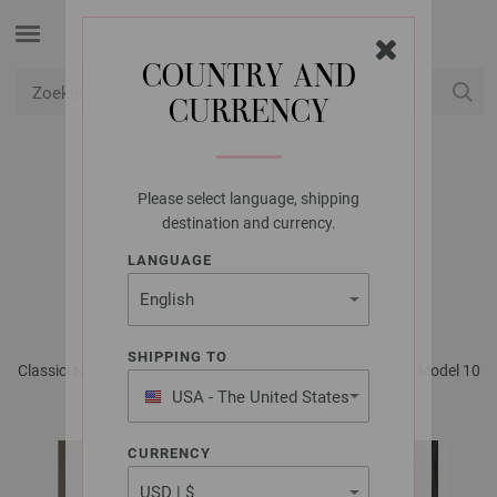
COUNTRY AND
CURRENCY
USD
Mijn account
Please select language, shipping
LANA GROSSA
destination and currency.
VEST ALTA MODA
LANGUAGE
COTOLANA
SHIPPING TO
Classici No. 20 - Tijdschrift (DE) + Breibeschrijvingen (NL) | Model 10
USA - The United States
of America
CURRENCY