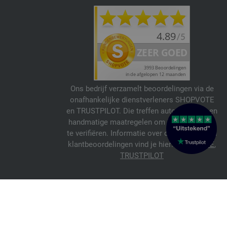
Ons bedrijf verzamelt beoordelingen via de
onafhankelijke dienstverleners SHOPVOTE
en TRUSTPILOT. Die treffen automatische en
handmatige maatregelen om beoordelingen
te verifiëren. Informatie over de echtheid van
klantbeoordelingen vind je hier:
SHOPVOTE
,
TRUSTPILOT