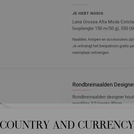
JE HEBT NODIG
Lana Grossa Alta Moda Cotolan
looplengte 150 m/50 g), 550 (60
Naalden, knopen en accessoires zijn 
Je ontvangt het breipatroon gratis p
exemplaar ontvangen.
Rondbreinaalden Designer
Rondbreinaalden designer hou
pendikte 3,0 lengte 80cm
7,14 €
8,31 $
excl. btw, excl.
verzendk
COUNTRY AND CURRENC
AANTAL