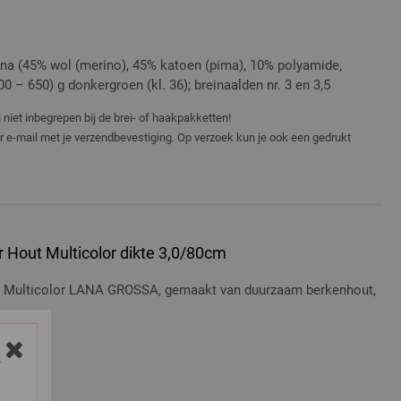
a (45% wol (merino), 45% katoen (pima), 10% polyamide,
0 – 650) g donkergroen (kl. 36); breinaalden nr. 3 en 3,5
niet inbegrepen bij de brei- of haakpakketten!
er e-mail met je verzendbevestiging. Op verzoek kun je ook een gedrukt
 Hout Multicolor dikte 3,0/80cm
t Multicolor LANA GROSSA, gemaakt van duurzaam berkenhout,
osten
Y