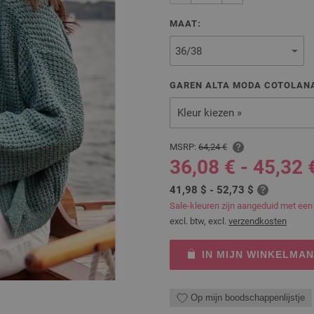
MAAT:
GAREN ALTA MODA COTOLANA
Kleur kiezen »
MSRP:
64,24 €
36,08 € - 45,32 
41,98 $ - 52,73 $
Sale-kleuren zijn aangeduid met een
excl. btw, excl.
verzendkosten
IN MIJN WINKELMA
Op mijn boodschappenlijstje