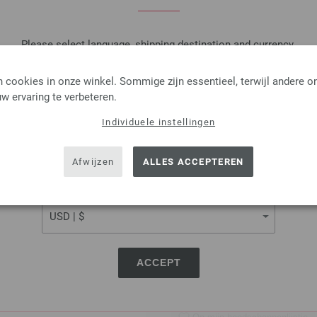
IN M
Please select language, shipping destination and currency.
Op mijn boodschappenlijstje
LANGUAGE
 cookies in onze winkel. Sommige zijn essentieel, terwijl andere o
w ervaring te verbeteren.
Individuele instellingen
SHIPPING TO
Rondbreinaalden Designer
USA - The United States of America
Afwijzen
ALLES ACCEPTEREN
Rondbreinaalden designer hou
pendikte 3,5 lengte 80cm
CURRENCY
7,14 €
8,31 $
excl. btw, excl.
verzendk
AANTAL
ACCEPT
IN M