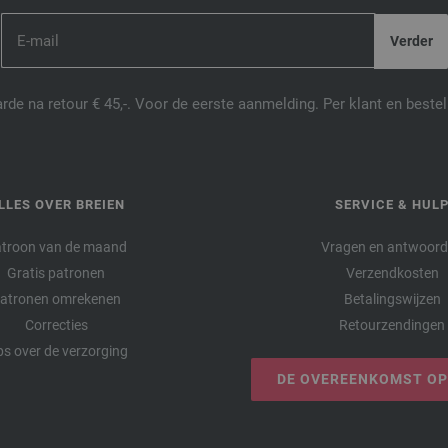
de na retour € 45,-. Voor de eerste aanmelding. Per klant en best
LLES OVER BREIEN
SERVICE & HUL
troon van de maand
Vragen en antwoor
Gratis patronen
Verzendkosten
atronen omrekenen
Betalingswijzen
Correcties
Retourzendingen
ps over de verzorging
DE OVEREENKOMST O