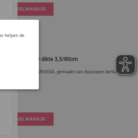
IJN WINKELMANDJE
ns helpen de
 Hout Multicolor dikte 3,5/80cm
t Multicolor LANA GROSSA, gemaakt van duurzaam berkenhout,
osten
IJN WINKELMANDJE