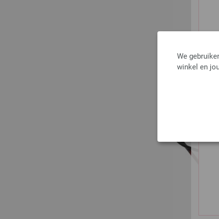
We gebruiken
winkel en jou