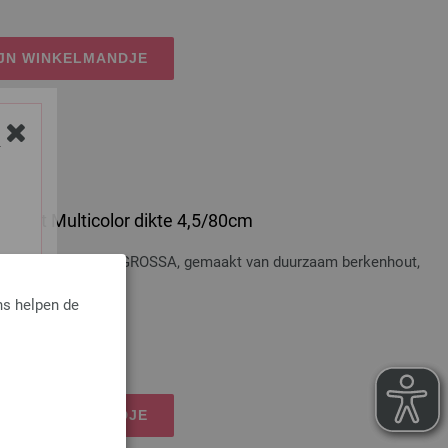
IJN WINKELMANDJE
Y
 Hout Multicolor dikte 4,5/80cm
t Multicolor LANA GROSSA, gemaakt van duurzaam berkenhout,
ns helpen de
osten
IJN WINKELMANDJE