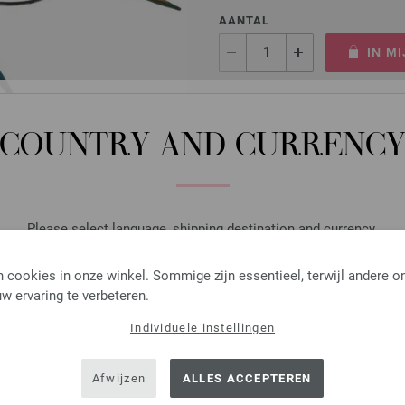
AANTAL
IN M
Op mijn boodschappenlijstje
COUNTRY AND CURRENC
Rondbreinaalden Designer
Please select language, shipping destination and currency.
Rondbreinaalden designer hou
pendikte 4,5 lengte 80cm
LANGUAGE
 cookies in onze winkel. Sommige zijn essentieel, terwijl andere o
7,98 €
w ervaring te verbeteren.
9,31 $
excl. btw, excl.
verzendk
Individuele instellingen
SHIPPING TO
AANTAL
USA - The United States of America
IN M
Afwijzen
ALLES ACCEPTEREN