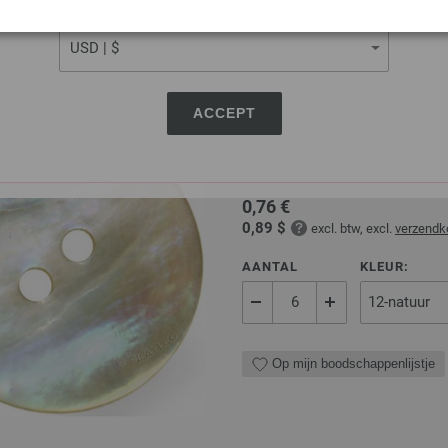
CURRENCY
Op mijn boodschappenlijstje
ACCEPT
UNION KNOPF 37604/2
Knop 2-gaats, parelmoer, for
0,76 €
0,89 $
excl. btw, excl.
verzendk
AANTAL
KLEUR:
Op mijn boodschappenlijstje