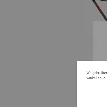
We gebruiken
winkel en jou