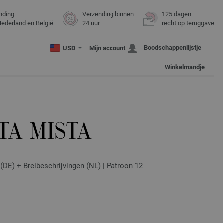
nding
Verzending binnen
125 dagen
Nederland en België
24 uur
recht op teruggave
Boodschappenlijstje
USD
Mijn account
Winkelmandje
TA MISTA
(DE) + Breibeschrijvingen (NL) | Patroon 12