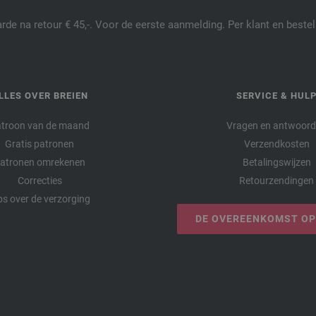
de na retour € 45,-. Voor de eerste aanmelding. Per klant en best
LLES OVER BREIEN
SERVICE & HUL
troon van de maand
Vragen en antwoor
Gratis patronen
Verzendkosten
atronen omrekenen
Betalingswijzen
Correcties
Retourzendingen
ps over de verzorging
DE OVEREENKOMST O