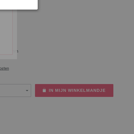
0mm
maat 20mm
osten
IN MIJN WINKELMANDJE