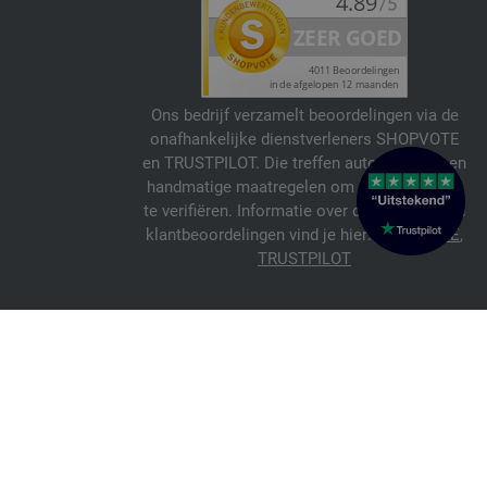
Ons bedrijf verzamelt beoordelingen via de
onafhankelijke dienstverleners SHOPVOTE
en TRUSTPILOT. Die treffen automatische en
handmatige maatregelen om beoordelingen
te verifiëren. Informatie over de echtheid van
klantbeoordelingen vind je hier:
SHOPVOTE
,
TRUSTPILOT
© 2026 FILATI eCommerce GmbH
Italiano