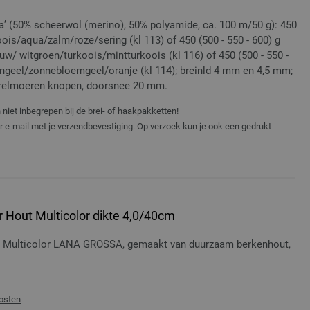
a’ (50% scheerwol (merino), 50% polyamide, ca. 100 m/50 g): 450
oois/aqua/zalm/roze/sering (kl 113) of 450 (500 - 550 - 600) g
auw/ witgroen/turkoois/mintturkoois (kl 116) of 450 (500 - 550 -
engeel/zonnebloemgeel/oranje (kl 114); breinld 4 mm en 4,5 mm;
parelmoeren knopen, doorsnee 20 mm.
niet inbegrepen bij de brei- of haakpakketten!
er e-mail met je verzendbevestiging. Op verzoek kun je ook een gedrukt
 Hout Multicolor dikte 4,0/40cm
t Multicolor LANA GROSSA, gemaakt van duurzaam berkenhout,
osten