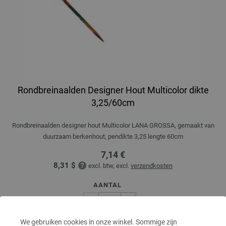
Rondbreinaalden Designer Hout Multicolor dikte
3,25/60cm
Rondbreinaalden designer hout Multicolor LANA GROSSA, gemaakt van
duurzaam berkenhout, pendikte 3,25 lengte 60cm
7,14 €
8,31 $
excl. btw, excl.
verzendkosten
AANTAL
We gebruiken cookies in onze winkel. Sommige zijn