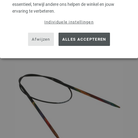
IN MIJN WINKELMANDJE
essentieel, terwijl andere ons helpen de winkel en jouw
ervaring te verbeteren.
Op mijn boodschappenlijstje
Individuele instellingen
Afwijzen
ALLES ACCEPTEREN