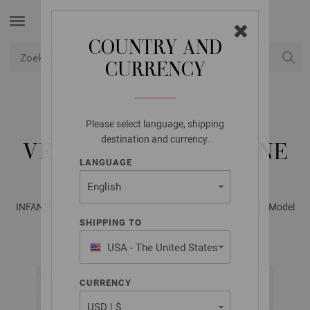
COUNTRY AND
CURRENCY
USD
Mijn account
Please select language, shipping
LANA GROSSA
destination and currency.
VEST CASHMERE 16 FINE
LANGUAGE
INFANTI No. 17 - Tijdschrift (DE) + Breibeschrijvingen (NL) | Model
54
SHIPPING TO
USA - The United States
of America
CURRENCY