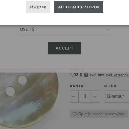
USA - The United States of America
Afwijzen
ALLES ACCEPTEREN
Op mijn boodschappenlijstje
CURRENCY
UNION KNOPF 37604/2
ACCEPT
Knop 2-gaats, parelmoer, for
0,88 €
1,03 $
excl. btw, excl.
verzendk
AANTAL
KLEUR:
Op mijn boodschappenlijstje