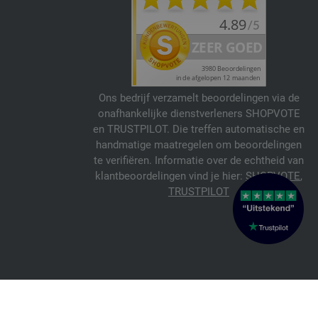
Ons bedrijf verzamelt beoordelingen via de
onafhankelijke dienstverleners SHOPVOTE
en TRUSTPILOT. Die treffen automatische en
handmatige maatregelen om beoordelingen
te verifiëren. Informatie over de echtheid van
klantbeoordelingen vind je hier:
SHOPVOTE
,
TRUSTPILOT
© 2026 FILATI eCommerce GmbH
Italiano