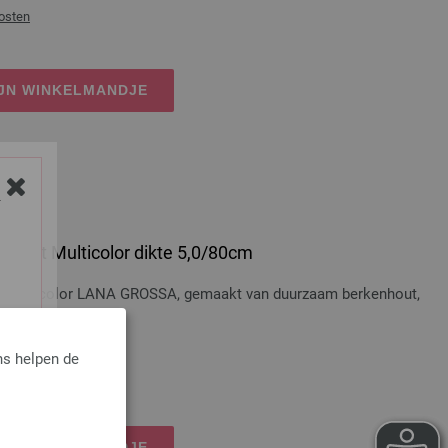
osten
IJN WINKELMANDJE
Y
 Hout Multicolor dikte 5,0/80cm
t Multicolor LANA GROSSA, gemaakt van duurzaam berkenhout,
ns helpen de
osten
IJN WINKELMANDJE