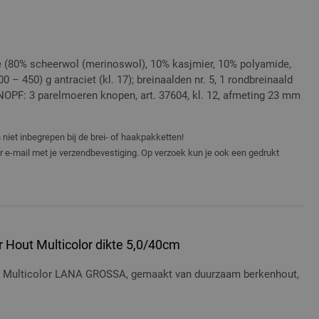
 (80% scheerwol (merinoswol), 10% kasjmier, 10% polyamide,
 – 450) g antraciet (kl. 17); breinaalden nr. 5, 1 rondbreinaald
NOPF: 3 parelmoeren knopen, art. 37604, kl. 12, afmeting 23 mm
niet inbegrepen bij de brei- of haakpakketten!
er e-mail met je verzendbevestiging. Op verzoek kun je ook een gedrukt
 Hout Multicolor dikte 5,0/40cm
t Multicolor LANA GROSSA, gemaakt van duurzaam berkenhout,