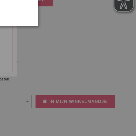
3mm
maat 23mm
osten
IN MIJN WINKELMANDJE