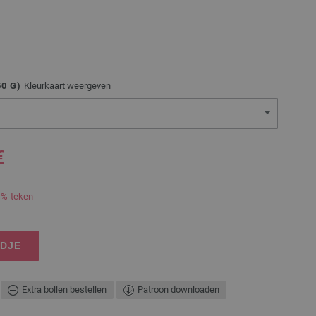
50
G)
Kleurkaart weergeven
€
 %-teken
NDJE
Extra bollen bestellen
Patroon downloaden