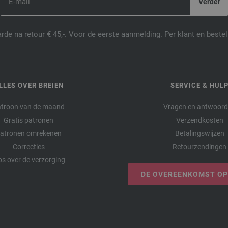
de na retour € 45,-. Voor de eerste aanmelding. Per klant en best
LLES OVER BREIEN
SERVICE & HUL
troon van de maand
Vragen en antwoor
Gratis patronen
Verzendkosten
atronen omrekenen
Betalingswijzen
Correcties
Retourzendingen
ps over de verzorging
DE OVEREENKOMST O