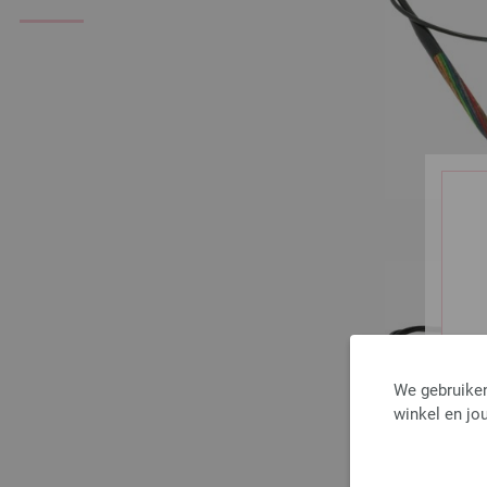
We gebruiken
winkel en jou