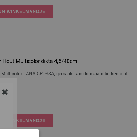
IJN WINKELMANDJE
 Hout Multicolor dikte 4,5/40cm
t Multicolor LANA GROSSA, gemaakt van duurzaam berkenhout,
Y
osten
IJN WINKELMANDJE