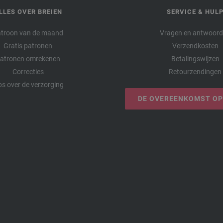
LLES OVER BREIEN
SERVICE & HUL
troon van de maand
Vragen en antwoor
Gratis patronen
Verzendkosten
atronen omrekenen
Betalingswijzen
Correcties
Retourzendingen
ps over de verzorging
DE OVEREENKOMST O