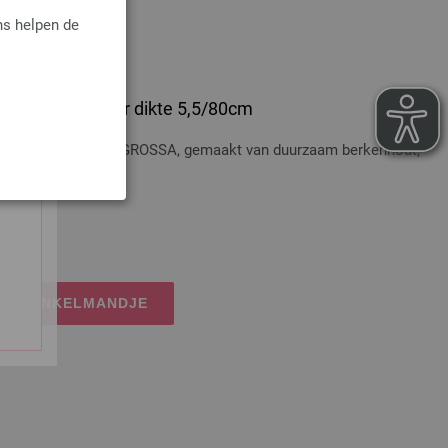
ns helpen de
 Hout Multicolor dikte 5,5/80cm
t Multicolor LANA GROSSA, gemaakt van duurzaam berkenhout,
osten
IJN WINKELMANDJE