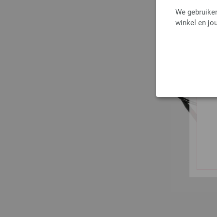
We gebruiken
winkel en jou