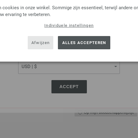
LANGUAGE
Op mijn boodschappenlijstje
 cookies in onze winkel. Sommige zijn essentieel, terwijl andere o
w ervaring te verbeteren.
Individuele instellingen
SHIPPING TO
Rondbreinaalden Designer
USA - The United States of America
Afwijzen
ALLES ACCEPTEREN
Rondbreinaalden designer hou
pendikte 5,5 lengte 80cm
CURRENCY
8,36 €
9,76 $
excl. btw, excl.
verzendk
AANTAL
ACCEPT
IN M
Op mijn boodschappenlijstje