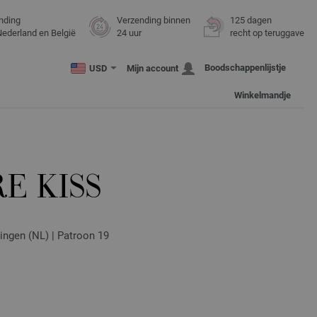
nding
Verzending binnen
125 dagen
Nederland en België
24 uur
recht op teruggave
Boodschappenlijstje
USD
Mijn account
Winkelmandje
E KISS
vingen (NL) | Patroon 19