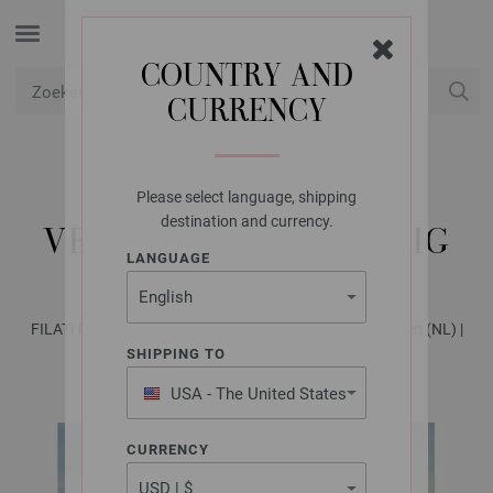
COUNTRY AND
CURRENCY
USD
Mijn account
Please select language, shipping
LANA GROSSA
destination and currency.
VEST COOL MERINO BIG
LANGUAGE
FILATI Männer No. 9 - Tijdschrift (DE) + Breibeschrijvingen (NL) |
Model 4
SHIPPING TO
USA - The United States
of America
CURRENCY