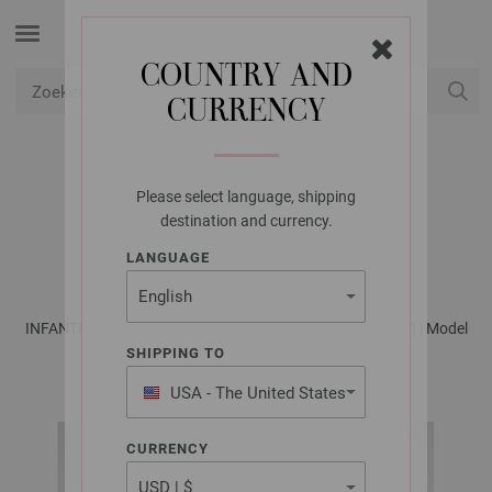
COUNTRY AND
CURRENCY
USD
Mijn account
Please select language, shipping
LANA GROSSA
destination and currency.
VEST COOL WOOL
LANGUAGE
INFANTI No. 20 - Tijdschrift (DE) + Breibeschrijvingen (NL) | Model
12
SHIPPING TO
USA - The United States
of America
CURRENCY