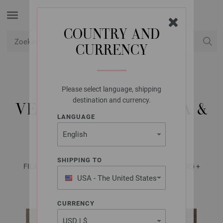
COUNTRY AND
CURRENCY
USD
Mijn account
Please select language, shipping
LANA GROSSA
destination and currency.
VEST ECOPUNO, BASTA &
LANGUAGE
COSMO
SHIPPING TO
FILATI No. 70 (Herbst/Winter 2025/26) - Tijdschrift (DE) +
Breibeschrijvingen (NL) | Patroon 29
USA - The United States
of America
CURRENCY