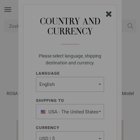
COUNTRY AND
CURRENCY
USD
Mijn account
Please select language, shipping
LANA GROSSA
destination and currency.
VEST ECOPUNO
LANGUAGE
ROSA P. Mapala - Tijdschrift (DE) + Breibeschrijvingen (NL) | Model
11
SHIPPING TO
USA - The United States
of America
CURRENCY