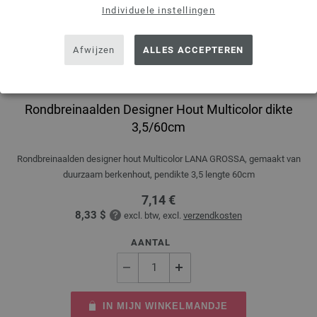
Individuele instellingen
Afwijzen
ALLES ACCEPTEREN
Rondbreinaalden Designer Hout Multicolor dikte
3,5/60cm
Rondbreinaalden designer hout Multicolor LANA GROSSA, gemaakt van
duurzaam berkenhout, pendikte 3,5 lengte 60cm
7,14 €
8,33 $
excl. btw, excl.
verzendkosten
AANTAL
IN MIJN WINKELMANDJE