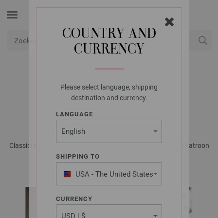
COUNTRY AND
CURRENCY
USD
Mijn account
Please select language, shipping
LANA GROSSA
destination and currency.
VEST ELLA
LANGUAGE
Classici No. 30 - Tijdschrift (DE) + Breibeschrijvingen (NL) | Patroon
40
SHIPPING TO
USA - The United States
of America
CURRENCY