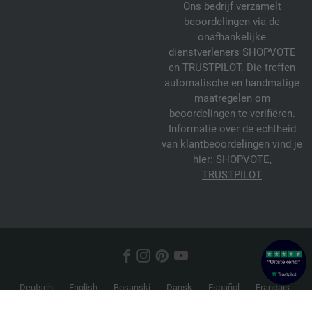
Ons bedrijf verzamelt
beoordelingen via de
onafhankelijke
dienstverleners SHOPVOTE
en TRUSTPILOT. Die treffen
automatische en handmatige
maatregelen om
beoordelingen te verifiëren.
Informatie over de echtheid
van klantbeoordelingen vind je
hier:
SHOPVOTE
,
TRUSTPILOT
Deutsch
English
Bosanski
Dansk
Español
Français
Hrvatski
Italiano
Nederlands
Norsk
Русский
Srpski