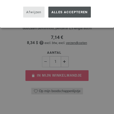
Rondbreinaalden Designer Hout Multicolor dikte
3,5/80cm
Afwijzen
ALLES ACCEPTEREN
Rondbreinaalden designer hout Multicolor LANA GROSSA, gemaakt van
duurzaam berkenhout, pendikte 3,5 lengte 80cm
7,14 €
8,34 $
excl. btw, excl.
verzendkosten
AANTAL
IN MIJN WINKELMANDJE
Op mijn boodschappenlijstje