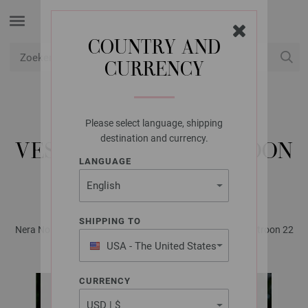
COUNTRY AND
CURRENCY
USD
Mijn account
Please select language, shipping
LANA GROSSA
destination and currency.
VEST IN GAATJESPATROON
LANGUAGE
SETASURI
SHIPPING TO
Nera No. 2 - Tijdschrift (DE) + Breibeschrijvingen (NL) | Patroon 22
USA - The United States
of America
CURRENCY