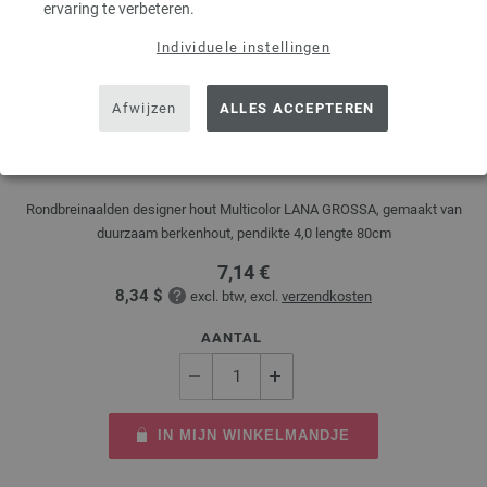
ervaring te verbeteren.
Individuele instellingen
Afwijzen
ALLES ACCEPTEREN
Rondbreinaalden Designer Hout Multicolor dikte
4,0/80cm
Rondbreinaalden designer hout Multicolor LANA GROSSA, gemaakt van
duurzaam berkenhout, pendikte 4,0 lengte 80cm
7,14 €
8,34 $
excl. btw, excl.
verzendkosten
AANTAL
IN MIJN WINKELMANDJE