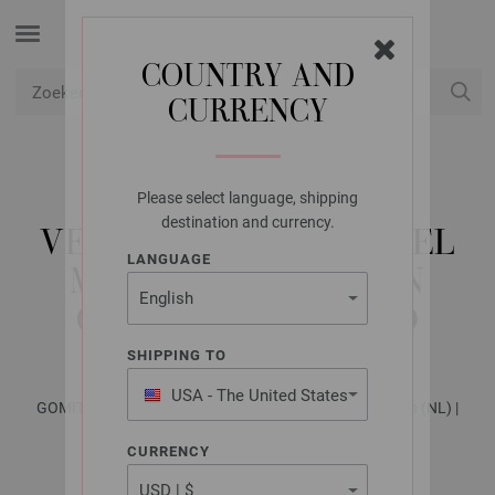
COUNTRY AND
CURRENCY
USD
Mijn account
Please select language, shipping
LANA GROSSA
destination and currency.
VEST IN GERSTEKORREL
LANGUAGE
MET AFHAALSTEKEN
GOMITOLO INTENSO
SHIPPING TO
USA - The United States
GOMITOLO No. 16 - Tijdschrift (DE) + Breibeschrijvingen (NL) |
of America
Patroon 20
CURRENCY