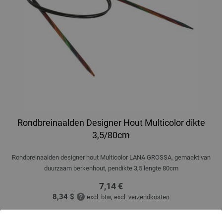
Rondbreinaalden Designer Hout Multicolor dikte
3,5/80cm
Rondbreinaalden designer hout Multicolor LANA GROSSA, gemaakt van
duurzaam berkenhout, pendikte 3,5 lengte 80cm
7,14 €
8,34 $
excl. btw, excl.
verzendkosten
AANTAL