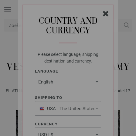
COUNTRY AND
CURRENCY
USD
Mijn account
Please select language, shipping
LANA GROSSA
destination and currency.
VEST LALA BERLIN FLAMY
LANGUAGE
FILATI No. 66 - Tijdschrift (DE) + Breibeschrijvingen (NL) | Model 17
SHIPPING TO
USA - The United States
of America
CURRENCY