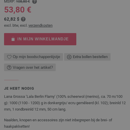
MSRP:
108,80 €
53,80 €
62,82 $
excl. btw, excl.
verzendkosten
IN MIJN WINKELMANDJE
Op mijn boodschappenlijstje
Extra bollen bestellen
Vragen over het artikel?
JE HEBT NODIG
Lana Grossa ‘Lala Berlin Flamy’ (100% scheerwol (merino), ca. 70 m/100
g): 1000 (1100 - 1200) g in donkergrijs/ ecru gemêleerd (kl. 102); breinld 12
mm, 1 rondbreinld 12 mm, 50 cm lang.
Naalden, knopen en accessoires zijn niet inbegrepen bij de brei- of
haakpakketten!