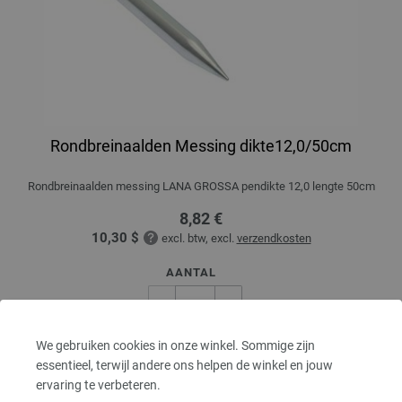
Rondbreinaalden Messing dikte12,0/50cm
Rondbreinaalden messing LANA GROSSA pendikte 12,0 lengte 50cm
8,82 €
10,30 $
excl. btw, excl.
verzendkosten
AANTAL
We gebruiken cookies in onze winkel. Sommige zijn
IN MIJN WINKELMANDJE
essentieel, terwijl andere ons helpen de winkel en jouw
ervaring te verbeteren.