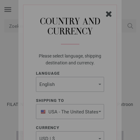
COUNTRY AND
CURRENCY
USD
Mijn account
Please select language, shipping
LANA GROSSA
destination and currency.
VEST LANDLUST
LANGUAGE
BAUMWOLLE
SHIPPING TO
FILATI No. 69 - Tijdschrift (DE) + Breibeschrijvingen (NL) | Patroon
21
USA - The United States
of America
CURRENCY