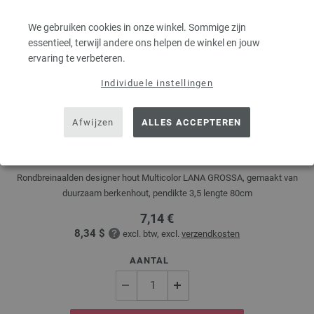
We gebruiken cookies in onze winkel. Sommige zijn
essentieel, terwijl andere ons helpen de winkel en jouw
ervaring te verbeteren.
Individuele instellingen
Afwijzen
ALLES ACCEPTEREN
Rondbreinaalden Designer Hout Multicolor dikte
3,5/80cm
Rondbreinaalden designer hout Multicolor LANA GROSSA, gemaakt van
duurzaam berkenhout, pendikte 3,5 lengte 80cm
7,14 €
8,34 $
excl. btw, excl.
verzendkosten
AANTAL