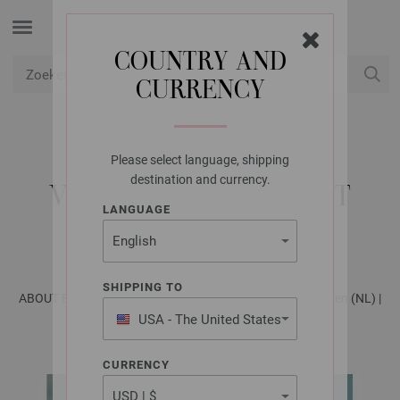
COUNTRY AND
CURRENCY
USD
Mijn account
Please select language, shipping
LANA GROSSA
destination and currency.
VEST LANDLUST SOFT
LANGUAGE
TWEED 90
SHIPPING TO
ABOUT BERLIN No. 11 - Tijdschrift (DE) + Breibeschrijvingen (NL) |
Model 44
USA - The United States
of America
CURRENCY