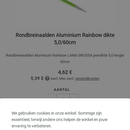
Rondbreinaalden Aluminium Rainbow dikte
5,0/60cm
Rondbreinaalden Aluminium Rainbow LANA GROSSA pendikte 5,0 lengte
60cm
4,62 €
5,39 $
excl. btw, excl.
verzendkosten
AANTAL
We gebruiken cookies in onze winkel. Sommige zijn
IN MIJN WINKELMANDJE
essentieel, terwijl andere ons helpen de winkel en jouw
ervaring te verbeteren.