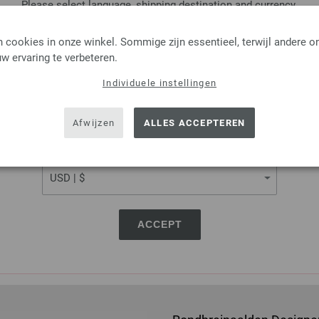
Please select language, shipping destination and currency.
LANGUAGE
 cookies in onze winkel. Sommige zijn essentieel, terwijl andere o
w ervaring te verbeteren.
Rondbreinaalden Designer
Individuele instellingen
SHIPPING TO
Rondbreinaalden designer hou
pendikte 4,5 lengte 60cm
USA - The United States of America
Afwijzen
ALLES ACCEPTEREN
7,98 €
9,29 $
excl. btw, excl.
verzendk
CURRENCY
AANTAL
IN M
ACCEPT
Op mijn boodschappenlijstje