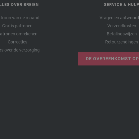
LLES OVER BREIEN
SERVICE & HUL
troon van de maand
Vragen en antwoor
Gratis patronen
Verzendkosten
atronen omrekenen
Betalingswijzen
Correcties
Retourzendingen
ps over de verzorging
DE OVEREENKOMST O