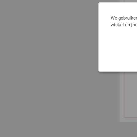
We gebruiken
winkel en jou