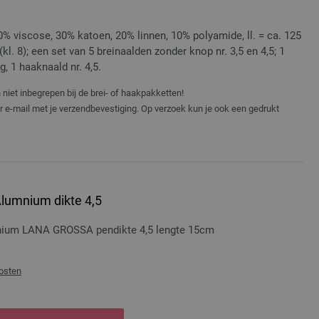
0% viscose, 30% katoen, 20% linnen, 10% polyamide, ll. = ca. 125
kl. 8); een set van 5 breinaalden zonder knop nr. 3,5 en 4,5; 1
g, 1 haaknaald nr. 4,5.
niet inbegrepen bij de brei- of haakpakketten!
er e-mail met je verzendbevestiging. Op verzoek kun je ook een gedrukt
lumnium dikte 4,5
nium LANA GROSSA pendikte 4,5 lengte 15cm
osten