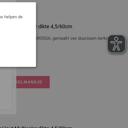
ns helpen de
 Hout Multicolor dikte 4,5/60cm
t Multicolor LANA GROSSA, gemaakt van duurzaam berkenhout,
osten
IJN WINKELMANDJE