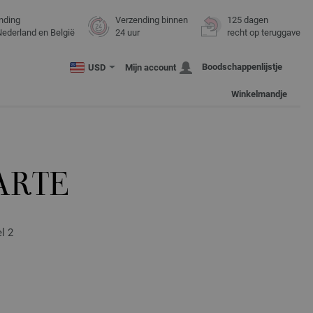
nding
Verzending binnen
125 dagen
Nederland en België
24 uur
recht op teruggave
Boodschappenlijstje
USD
Mijn account
Winkelmandje
ARTE
l 2