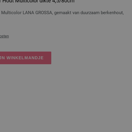
 Hout Multicolor dikte 4,5/80cm
t Multicolor LANA GROSSA, gemaakt van duurzaam berkenhout,
osten
IJN WINKELMANDJE