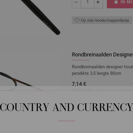
IN M
Op mijn boodschappenlijstje
Rondbreinaalden Designer
Rondbreinaalden designer hou
pendikte 3,5 lengte 80cm
7,14 €
8,31 $
excl. btw, excl.
verzendk
AANTAL
COUNTRY AND CURRENC
IN M
Op mijn boodschappenlijstje