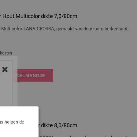
 Hout Multicolor dikte 7,0/80cm
t Multicolor LANA GROSSA, gemaakt van duurzaam berkenhout,
dkosten
IJN WINKELMANDJE
Y
ns helpen de
 Hout Multicolor dikte 8,0/80cm