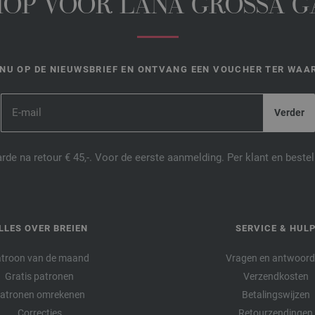
HOP VOOR LANA GROSSA 
NU OP DE NIEUWSBRIEF EN ONTVANG EEN VOUCHER TER WAAR
de na retour € 45,-. Voor de eerste aanmelding. Per klant en best
LLES OVER BREIEN
SERVICE & HUL
troon van de maand
Vragen en antwoor
Gratis patronen
Verzendkosten
atronen omrekenen
Betalingswijzen
Correcties
Retourzendingen