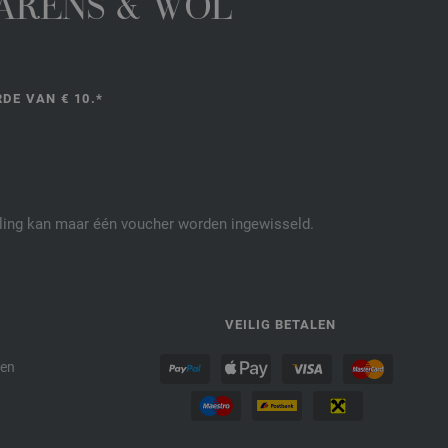
GARENS & WOL
DE VAN € 10.*
elling kan maar één voucher worden ingewisseld.
P
VEILIG BETALEN
den