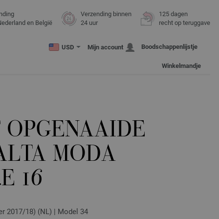
nding
Verzending binnen
125 dagen
Nederland en België
24 uur
recht op teruggave
Boodschappenlijstje
USD
Mijn account
Winkelmandje
T OPGENAAIDE
ALTA MODA
E 16
er 2017/18) (NL) | Model 34