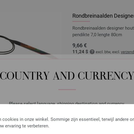
Rondbreinaalden Designer
Rondbreinaalden designer hou
pendikte 7,0 lengte 80cm
9,66 €
11,24 $
excl. btw, excl.
verzen
AANTAL
IN M
COUNTRY AND CURRENC
Op mijn boodschappenlijstje
Please select language, shipping destination and currency.
LANGUAGE
 cookies in onze winkel. Sommige zijn essentieel, terwijl andere o
Rondbreinaalden Designer
w ervaring te verbeteren.