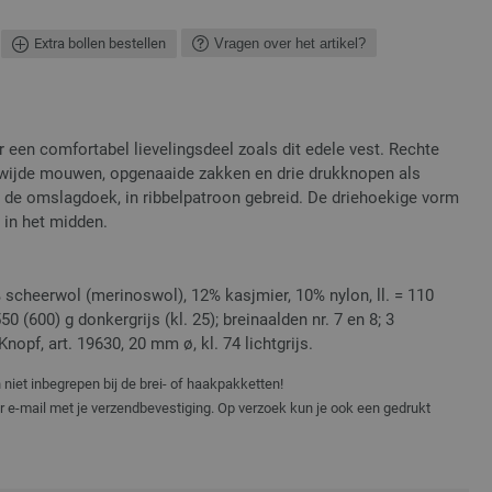
Extra bollen bestellen
Vragen over het artikel?
n comfortabel lievelingsdeel zoals dit edele vest. Rechte
s, wijde mouwen, opgenaaide zakken en drie drukknopen als
r: de omslagdoek, in ribbelpatroon gebreid. De driehoekige vorm
 in het midden.
scheerwol (merinoswol), 12% kasjmier, 10% nylon, ll. = 110
 (600) g donkergrijs (kl. 25); breinaalden nr. 7 en 8; 3
pf, art. 19630, 20 mm ø, kl. 74 lichtgrijs.
niet inbegrepen bij de brei- of haakpakketten!
er e-mail met je verzendbevestiging. Op verzoek kun je ook een gedrukt