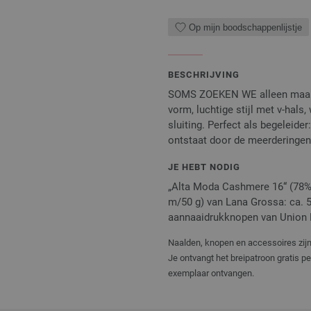
Op mijn boodschappenlijstje
BESCHRIJVING
SOMS ZOEKEN WE alleen maar ee
vorm, luchtige stijl met v-hal
sluiting. Perfect als begeleide
ontstaat door de meerderingen
JE HEBT NODIG
„Alta Moda Cashmere 16“ (78% 
m/50 g) van Lana Grossa: ca. 550
aannaaidrukknopen van Union Kno
Naalden, knopen en accessoires zijn 
Je ontvangt het breipatroon gratis p
exemplaar ontvangen.