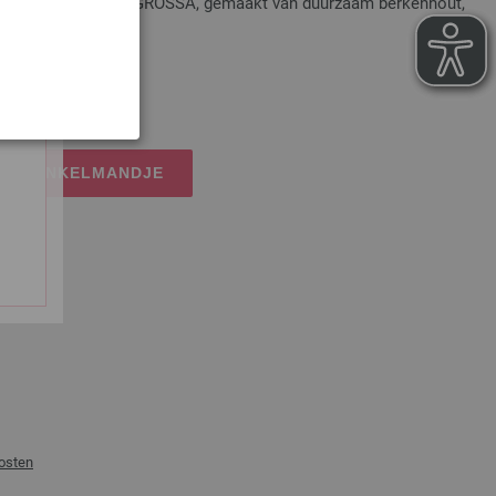
t Multicolor LANA GROSSA, gemaakt van duurzaam berkenhout,
dkosten
IJN WINKELMANDJE
osten