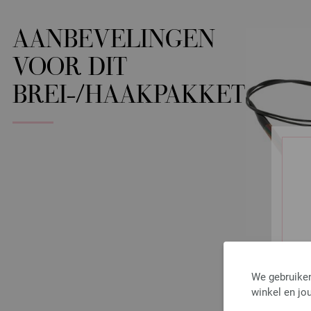
AANBEVELINGEN
VOOR DIT
BREI-/HAAKPAKKET
We gebruiken
winkel en jou