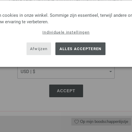
Please select language, shipping destination and currency.
LANGUAGE
 cookies in onze winkel. Sommige zijn essentieel, terwijl andere o
Op mijn boodschappenlijstje
w ervaring te verbeteren.
Individuele instellingen
SHIPPING TO
Rondbreinaalden Designer
USA - The United States of America
Afwijzen
ALLES ACCEPTEREN
Rondbreinaalden designer hou
CURRENCY
pendikte 8,0 lengte 100cm
9,66 €
11,28 $
excl. btw, excl.
verzen
ACCEPT
AANTAL
IN M
Op mijn boodschappenlijstje