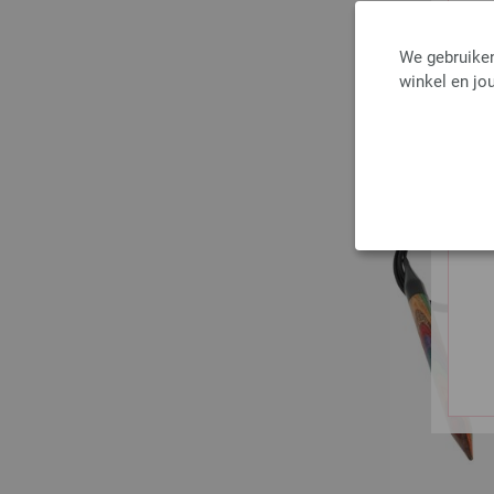
We gebruiken
winkel en jou