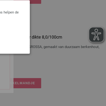
ns helpen de
 Hout Multicolor dikte 8,0/100cm
t Multicolor LANA GROSSA, gemaakt van duurzaam berkenhout,
dkosten
IJN WINKELMANDJE