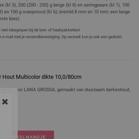
e (kl 3), 200 (200 - 250) g beige (kl 8) en seringpaars (kl 1), 100
13) en 100 g oranjerood (kl 6); breinld 8 mm en 10 mm; een lange
ste bies).
niet inbegrepen bij de brei- of haakpakketten!
er e-mail met je verzendbevestiging. Op verzoek kun je ook een gedrukt
 Hout Multicolor dikte 10,0/80cm
t Multicolor LANA GROSSA, gemaakt van duurzaam berkenhout,
Y
dkosten
IJN WINKELMANDJE