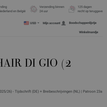
nding
Verzending binnen
125 dagen
Nederland en België
24 uur
recht op teruggave
Boodschappenlijstje
USD
Mijn account
Winkelmandje
AIR DI GIO (2
25/26) - Tijdschrift (DE) + Breibeschrijvingen (NL) | Patroon 23a