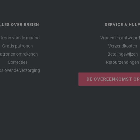
LLES OVER BREIEN
SERVICE & HUL
troon van de maand
Vragen en antwoor
Gratis patronen
Verzendkosten
atronen omrekenen
Betalingswijzen
Correcties
Retourzendingen
ps over de verzorging
DE OVEREENKOMST O