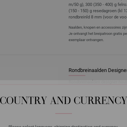
m/50 g), 300 (350 - 400) g felroz
(150 - 150) g resedagroen (kl 
rondbreinld 8 mm (voor de voor
Naalden, knopen en accessoires zijn 
Je ontvangt het breipatroon gratis p
exemplaar ontvangen.
Rondbreinaalden Designer
Rondbreinaalden designer hou
pendikte 10,0 lengte 80cm
10,88 €
COUNTRY AND CURRENC
12,70 $
excl. btw, excl.
verzen
AANTAL
IN M