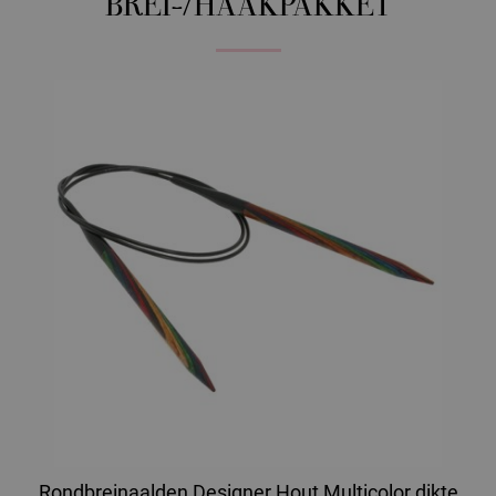
BREI-/HAAKPAKKET
Rondbreinaalden Designer Hout Multicolor dikte