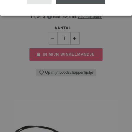
9,66 €
11,24 $
excl. btw, excl.
verzendkosten
AANTAL
IN MIJN WINKELMANDJE
Op mijn boodschappenlijstje