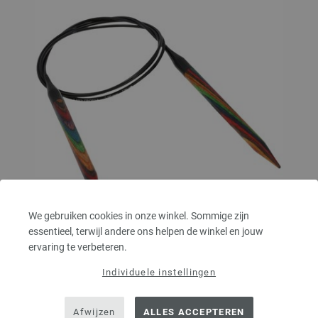
We gebruiken cookies in onze winkel. Sommige zijn
essentieel, terwijl andere ons helpen de winkel en jouw
ervaring te verbeteren.
Rondbreinaalden Designer Hout Multicolor dikte
7,0/100cm
Individuele instellingen
Rondbreinaalden designer hout Multicolor LANA GROSSA, gemaakt van
Afwijzen
ALLES ACCEPTEREN
duurzaam berkenhout, pendikte 7,0 lengte 100cm