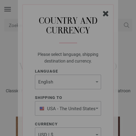
COUNTRY AND
CURRENCY
USD
Mijn account
Please select language, shipping
LANA GROSSA
destination and currency.
VEST MOHAIR DI GIO
LANGUAGE
Classici No. 29 - Tijdschrift (DE) + Breibeschrijvingen (NL) | Patroon
13
SHIPPING TO
USA - The United States
of America
CURRENCY