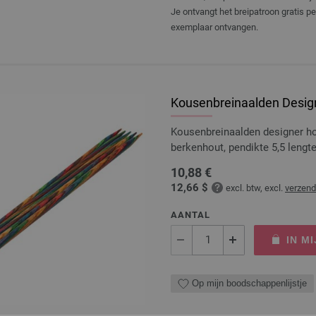
Je ontvangt het breipatroon gratis p
exemplaar ontvangen.
Kousenbreinaalden Design
Kousenbreinaalden designer 
berkenhout, pendikte 5,5 leng
10,88 €
12,66 $
excl. btw, excl.
verzen
AANTAL
IN M
Op mijn boodschappenlijstje