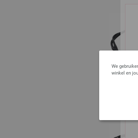
We gebruiken
winkel en jou