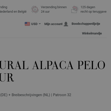
nding
Verzending binnen
125 dagen
Nederland en België
24 uur
recht op teruggave
Boodschappenlijstje
USD
Mijn account
Winkelmandje
TURAL ALPACA PELO
UR
t (DE) + Breibeschrijvingen (NL) | Patroon 32