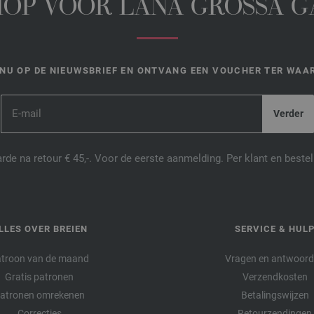
HOP VOOR LANA GROSSA 
NU OP DE NIEUWSBRIEF EN ONTVANG EEN VOUCHER TER WAAR
de na retour € 45,-. Voor de eerste aanmelding. Per klant en best
LLES OVER BREIEN
SERVICE & HUL
troon van de maand
Vragen en antwoor
Gratis patronen
Verzendkosten
atronen omrekenen
Betalingswijzen
Correcties
Retourzendingen