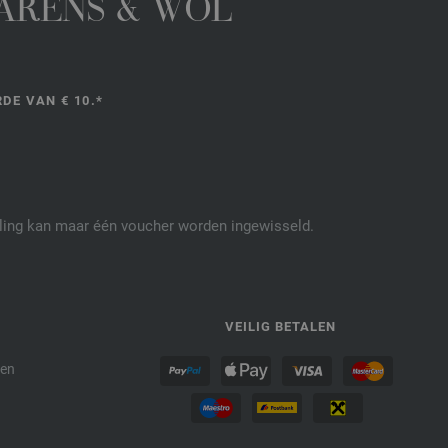
GARENS & WOL
DE VAN € 10.*
elling kan maar één voucher worden ingewisseld.
P
VEILIG BETALEN
den