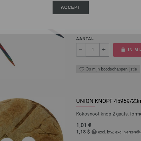
Rondbreinaalden designer hou
ACCEPT
pendikte 5,5 lengte100cm
8,36 €
9,73 $
excl. btw, excl.
verzendk
AANTAL
IN M
Op mijn boodschappenlijstje
UNION KNOPF 45959/2
Kokosnoot knop 2-gaats, for
1,01 €
1,18 $
excl. btw, excl.
verzendk