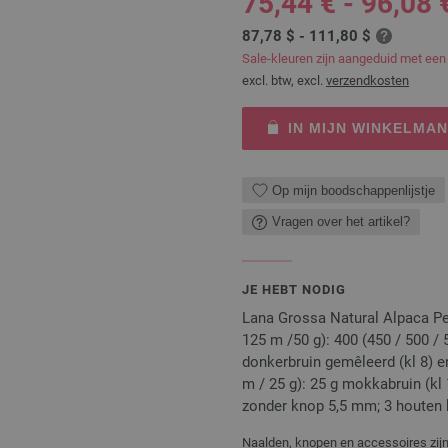
75,44 € - 96,08 
87,78 $ - 111,80 $
Sale-kleuren zijn aangeduid met een
excl. btw, excl.
verzendkosten
IN MIJN WINKELMA
Op mijn boodschappenlijstje
Vragen over het artikel?
JE HEBT NODIG
Lana Grossa Natural Alpaca Pe
125 m /50 g): 400 (450 / 500 / 5
donkerbruin gemêleerd (kl 8) 
m / 25 g): 25 g mokkabruin (kl
zonder knop 5,5 mm; 3 houten
Naalden, knopen en accessoires zijn 