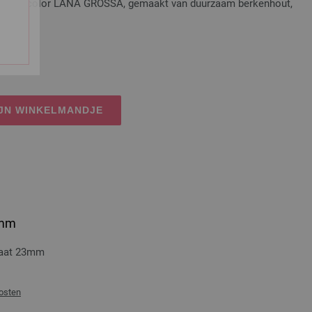
t Multicolor LANA GROSSA, gemaakt van duurzaam berkenhout,
osten
IJN WINKELMANDJE
3mm
maat 23mm
osten