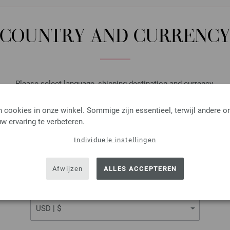
Rondbreinaalden Designer
COUNTRY AND CURRENC
Rondbreinaalden designer hou
pendikte 4,0 lengte 100cm
7,14 €
Please select language, shipping destination and currency.
8,31 $
excl. btw, excl.
verzendk
LANGUAGE
 cookies in onze winkel. Sommige zijn essentieel, terwijl andere o
AANTAL
w ervaring te verbeteren.
IN M
Individuele instellingen
SHIPPING TO
Op mijn boodschappenlijstje
USA - The United States of America
Afwijzen
ALLES ACCEPTEREN
CURRENCY
Rondbreinaalden Designer