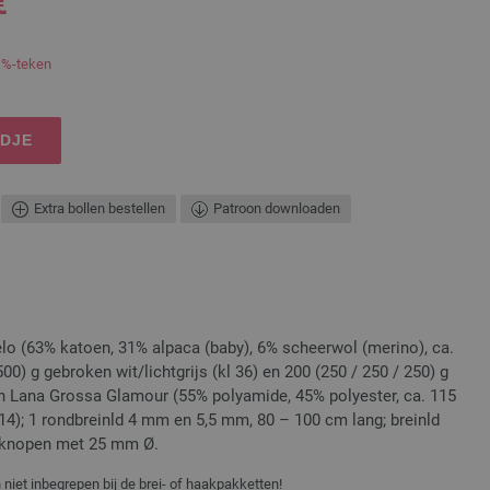
€
 %-teken
NDJE
Extra bollen bestellen
Patroon downloaden
lo (63% katoen, 31% alpaca (baby), 6% scheerwol (merino), ca.
00) g gebroken wit/lichtgrijs (kl 36) en 200 (250 / 250 / 250) g
en Lana Grossa Glamour (55% polyamide, 45% polyester, ca. 115
 14); 1 rondbreinld 4 mm en 5,5 mm, 80 – 100 cm lang; breinld
 knopen met 25 mm Ø.
niet inbegrepen bij de brei- of haakpakketten!