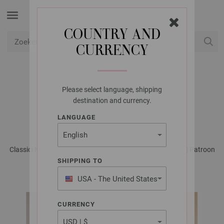
COUNTRY AND
CURRENCY
USD
Mijn account
Please select language, shipping
LANA GROSSA
destination and currency.
VEST SETAPURA
LANGUAGE
Classici No. 28 - Tijdschrift (DE) + Breibeschrijvingen (NL) | Patroon
41
SHIPPING TO
USA - The United States
of America
CURRENCY