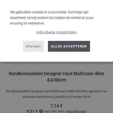
We gebruiken cookies in onze winkel. Sommige zijn
essentieel, terwijl andere ons helpen de winkel en jouw
ervaring te verbeteren.
Individuele instellingen
Afwijzen
ALLES ACCEPTEREN
Rondbreinaalden Designer Hout Multicolor dikte
4,0/80cm
Rondbreinaalden designer hout Multicolor LANA GROSSA, gemaakt van
duurzaam berkenhout, pendikte 4,0 lengte 80cm
7,14 €
8,31 $
excl. btw, excl.
verzendkosten