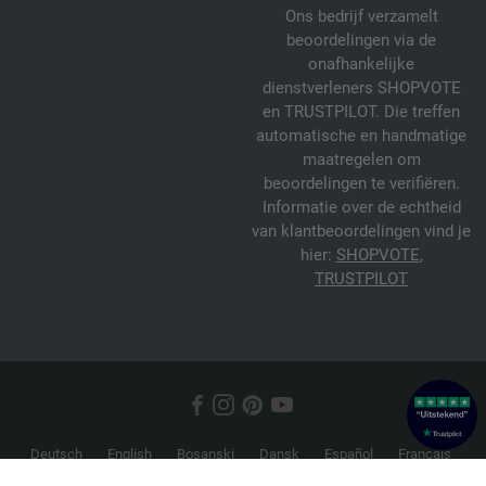
Ons bedrijf verzamelt
beoordelingen via de
onafhankelijke
dienstverleners SHOPVOTE
en TRUSTPILOT. Die treffen
automatische en handmatige
maatregelen om
beoordelingen te verifiëren.
Informatie over de echtheid
van klantbeoordelingen vind je
hier:
SHOPVOTE
,
TRUSTPILOT
Deutsch
English
Bosanski
Dansk
Español
Français
Hrvatski
Italiano
Nederlands
Norsk
Русский
Srpski