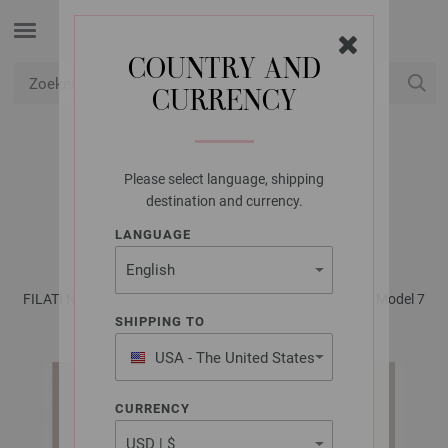
COUNTRY AND
CURRENCY
USD
Mijn account
Please select language, shipping
LANA GROSSA
destination and currency.
VEST SETASURI
LANGUAGE
FILATI No. 65 - Tijdschrift (DE) + Breibeschrijvingen (NL) | Model 7
SHIPPING TO
USA - The United States
of America
CURRENCY