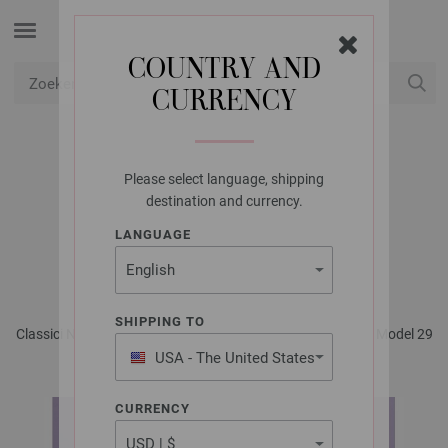
COUNTRY AND
CURRENCY
USD
Mijn account
Please select language, shipping
LANA GROSSA
destination and currency.
VESTJE ALTA MODA
LANGUAGE
COTOLANA
SHIPPING TO
Classici No. 24 - Tijdschrift (DE) + Breibeschrijvingen (NL) | Model 29
USA - The United States
of America
CURRENCY