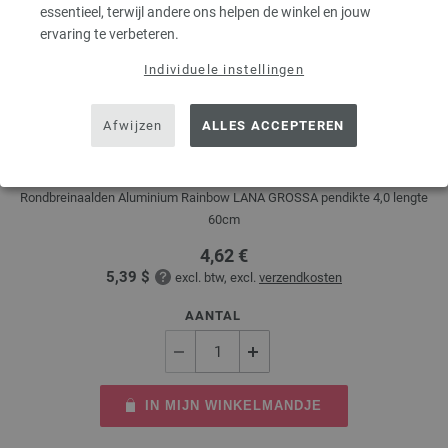
essentieel, terwijl andere ons helpen de winkel en jouw
ervaring te verbeteren.
Individuele instellingen
Rondbreinaalden Aluminium Rainbow dikte
Afwijzen
ALLES ACCEPTEREN
4,0/60cm
Rondbreinaalden Aluminium Rainbow LANA GROSSA pendikte 4,0 lengte
60cm
4,62 €
5,39 $
excl. btw, excl.
verzendkosten
AANTAL
IN MIJN WINKELMANDJE