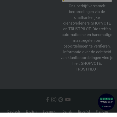
Ons bedrijf verzamelt
beoordelingen via de
onafhankelijke
dienstverleners SHOPVOTE
en TRUSTPILOT. Die treffen
automatische en handmatige
maatregelen om
beoordelingen te verifiëren.
Informatie over de echtheid
van klantbeoordelingen vind je
hier:
SHOPVOTE
,
TRUSTPILOT
Deutsch
English
Bosanski
Dansk
Español
Français