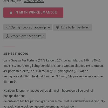
excl. btw, excl.
verzendkosten
IN MIJN WINKELMANDJE
Op mijn boodschappenlijstje
Extra bollen bestellen
Vragen over het artikel?
JE HEBT NODIG
Lana Grossa Per Fortuna (74 % katoen, 26% polyamide; ca. 190 m/50 g):
150 (150/200/250) g lichtgroen (kl 27); Lana Grossa Elastico (96% katoen,
4% polyester (elité); ca. 160 m/50 g): 50 g flesgroen (kl 174) en
seringpaars (kl 164); haaknld 3 mm en 3,5 mm; 5 bijpassende knopen met
18 mm Ø.
Naalden, knopen en accessoires zijn niet inbegrepen bij de brei- of
haakpakketten!
Je ontvangt het breipatroon gratis per e-mail met je verzendbevestiging. Op
verzoek kun je ook een gedrukt exemplaar ontvangen.