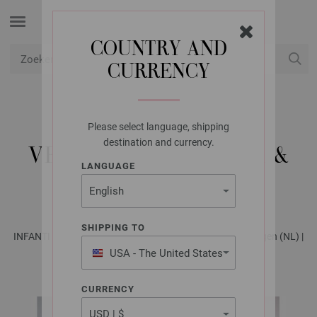
COUNTRY AND
CURRENCY
USD
Mijn account
Please select language, shipping
LANA GROSSA
destination and currency.
VESTJE PER FORTUNA &
LANGUAGE
ELASTICO
SHIPPING TO
INFANTI EDITION No. 5 - Tijdschrift (DE) + Breibeschrijvingen (NL) |
Patroon 47
USA - The United States
of America
CURRENCY