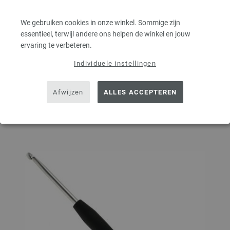
3,19 $
excl. btw, excl.
verzendkosten
We gebruiken cookies in onze winkel. Sommige zijn
AANTAL
essentieel, terwijl andere ons helpen de winkel en jouw
ervaring te verbeteren.
Individuele instellingen
IN MIJN WINKELMANDJE
Afwijzen
ALLES ACCEPTEREN
Op mijn boodschappenlijstje