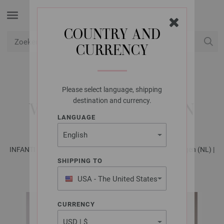
COUNTRY AND
CURRENCY
USD
Mijn account
Please select language, shipping
LANA GROSSA
destination and currency.
VESTJE SOFT COTTON
LANGUAGE
INFANTI EDITION No. 4 - Tijdschrift (DE) + Breibeschrijvingen (NL) |
Model 22
SHIPPING TO
USA - The United States
of America
CURRENCY