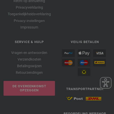
Recht op annulering
Privacyverklaring
Toegankelijkheidsverklaring
Privacy-instellingen
Impressum
SERVICE & HULP
VEILIG BETALEN
Vragen en antwoorden
Verzendkosten
Betalingswijzen
Retourzendingen
DE OVEREENKOMST
TRANSPORTPARTNER
OPZEGGEN
BEOORDELING WEBSHOP