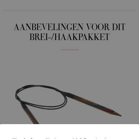
AANBEVELINGEN VOOR DIT
BREI-/HAAKPAKKET