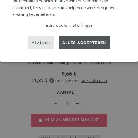
We gebruiken cookies in onze winkel. Sommige zijn
essentieel, terwijl andere ons helpen de winkel en jouw
ervaring te verbeteren.
Individuele instellingen
Rondbreinaalden Designer Hout Multicolor dikte
7,0/80cm
Afwijzen
ALLES ACCEPTEREN
Rondbreinaalden designer hout Multicolor LANA GROSSA, gemaakt van
duurzaam berkenhout, pendikte 7,0 lengte 80cm
9,66 €
11,29 $
excl. btw, excl.
verzendkosten
AANTAL
IN MIJN WINKELMANDJE