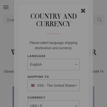
COUNTRY AND
CURRENCY
USD
Mijn account
Please select language, shipping
LANA GROSSA
destination and currency.
WIKKELVEST SILKHAIR
LANGUAGE
Classici No. 24 - Tijdschrift (DE) + Breibeschrijvingen (NL) | Model 14
SHIPPING TO
USA - The United States
of America
CURRENCY