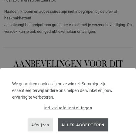
• ca. 25 cm draad per zuurstok
Naalden, knopen en accessoires zijn niet inbegrepen bij de brei- of
haakpakketten!
Je ontvangt het breipatroon gratis per e-mail met je verzendbevestiging. Op
verzoek kun je ook een gedrukt exemplaar ontvangen.
AANBEVELINGEN VOOR DIT
BREI-/HAAKPAKKET
We gebruiken cookies in onze winkel. Sommige zijn
essentieel, terwijl andere ons helpen de winkel en jouw
ervaring te verbeteren.
Individuele instellingen
Afwijzen
ALLES ACCEPTEREN