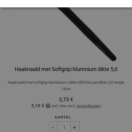
Haaknaald met Softgrip/Alumnium dikte 5,0
Haaknaald met softgrip/aluminium LANA GROSSA pendikte 5,0 lengte
15cm
2,73 €
3,19 $
excl. btw, excl.
verzendkosten
AANTAL