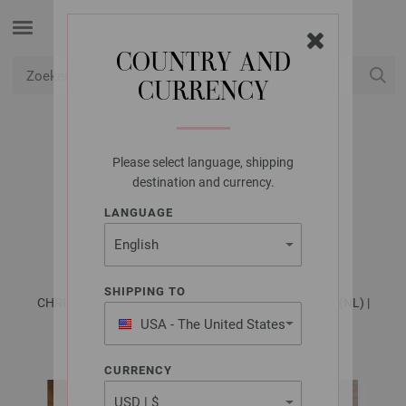
COUNTRY AND
CURRENCY
USD
Mijn account
Please select language, shipping
FILATI STUDIO
destination and currency.
ZUURSTOK MERINO
LANGUAGE
MISCELA
SHIPPING TO
CHRISTMAS Special - Tijdschrift (DE) + Beschrijvingen (NL) |
Patroon 8
USA - The United States
of America
CURRENCY