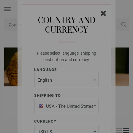
COUNTRY AND
CURRENCY
USD
Mijn account
Please select language, shipping
destination and currency.
LANGUAGE
LANA GROSSA
SHIPPING TO
WOL & GARENS
USA - The United States
of America
CURRENCY
Weergave: