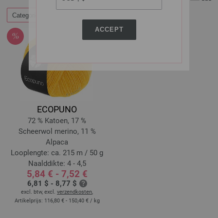
Categorieën
Filteren op
ACCEPT
ECOPUNO
72 % Katoen, 17 %
Scheerwol merino, 11 %
Alpaca
Looplengte: ca. 215 m / 50 g
Naalddikte: 4 - 4,5
5,84 € - 7,52 €
6,81 $ - 8,77 $
excl. btw, excl.
verzendkosten
,
Artikelprijs:
116,80 € - 150,40 €
/ kg