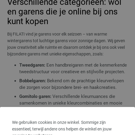
Verschillende categorieën: wol
en garens die je online bij ons
kunt kopen
Bij FILATI vind je garens voor elk seizoen – van warme
wintergarens tot luchtige garens voor zonnige dagen. Wij geven
jouw creativiteit alle ruimte en daarom ontdek je bij ons ook veel
bijzondere garens met unieke eigenschappen, zoals:
Tweedgaren:
Een handbreigaren met de kenmerkende
tweedstructuur voor creatieve en stijlvolle projecten.
Bobbelgaren:
Bekend om de prachtige kleurverlopen
die zorgen voor bijzondere brei- en haakcreaties.
Gomitolo garen:
Verschillende kleurnuances die
samenkomen in unieke kleurcombinaties en mooie
structuren.
Hand-Dyed garen:
Handgeverfde wol waarmee je
We gebruiken cookies in onze winkel. Sommige zijn
unieke projecten en echte eyecatchers maakt.
essentieel, terwijl andere ons helpen de winkel en jouw
e.v.m.