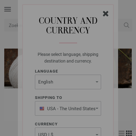
COUNTRY AND
CURRENCY
USD
Mijn account
Please select language, shipping
destination and currency.
LANGUAGE
LANA GROSSA
SHIPPING TO
WOL & GARENS
USA - The United States
of America
CURRENCY
Weergave: