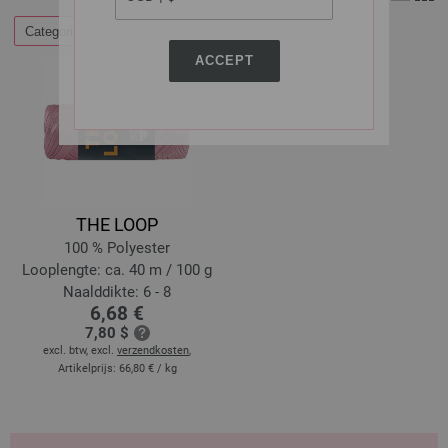
Categorieën
Filteren op
ACCEPT
THE LOOP
100 % Polyester
Looplengte: ca. 40 m / 100 g
Naalddikte: 6 - 8
6,68 €
7,80 $
excl. btw, excl.
verzendkosten
,
Artikelprijs:
66,80 €
/ kg