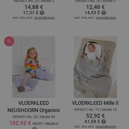
INFANTI No. 20 | Model 2
INFANTI No. 20 | Model 3
14,88 €
12,40 €
17,31 $
14,43 $
excl. btw, excl.
verzendkosten
excl. btw, excl.
verzendkosten
VLOERKLEED
VLOERKLEED Mille II
NEUSHOORN Organico
INFANTI No. 19 | Model 15
52,92 €
INFANTI No. 20 | Model 43
61,58 $
102,92 €
MSRP:
155,00 €
excl. btw, excl.
verzendkosten