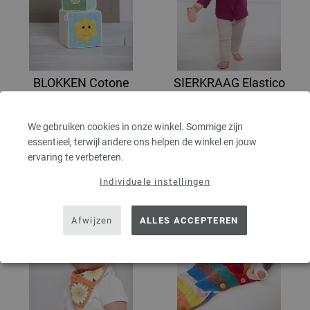
BLOKKEN Cotone
SIERKRAAG Elastico
INFANTI EDITION No. 4 | Model
INFANTI EDITION No. 4 | Model
12
19
We gebruiken cookies in onze winkel. Sommige zijn
42,16 €
4,16 €
essentieel, terwijl andere ons helpen de winkel en jouw
49,06 $
4,84 $
excl. btw, excl.
verzendkosten
excl. btw, excl.
verzendkosten
ervaring te verbeteren.
Individuele instellingen
Afwijzen
ALLES ACCEPTEREN