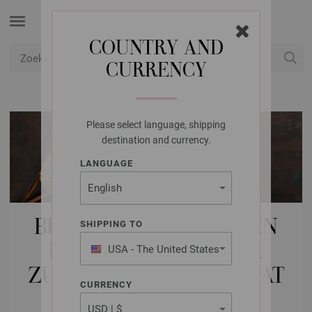
COUNTRY AND
CURRENCY
USD
Mijn account
Please select language, shipping
destination and currency.
LANGUAGE
BREI-/HAAKPAKKETTEN
SHIPPING TO
KINDEREN | BABIES &
USA - The United States
of America
ZUIGELINGEN (TOT MAAT
CURRENCY
98) | ACCESSORIES