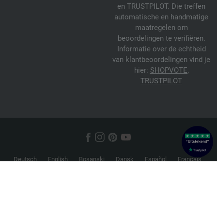
en TRUSTPILOT. Die treffen
automatische en handmatige
maatregelen om
beoordelingen te verifiëren.
Informatie over de echtheid
van klantbeoordelingen vind je
hier:
SHOPVOTE
,
TRUSTPILOT
Deutsch
English
Bosanski
Dansk
Español
Français
Hrvatski
Italiano
Nederlands
Norsk
Русский
Srpski
Suomi
Svenska
© 2026 FILATI eCommerce GmbH