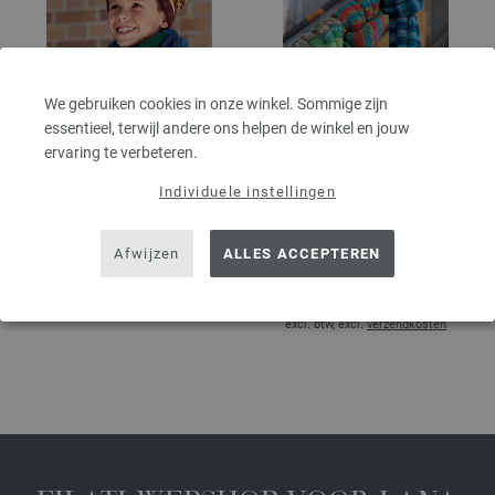
We gebruiken cookies in onze winkel. Sommige zijn
essentieel, terwijl andere ons helpen de winkel en jouw
ervaring te verbeteren.
Individuele instellingen
SJAAL Merino Uno
SJAAL Cool Wool Big
Print
FILATI Kids No. 10 | Model 66
14,30 € - 18,90 €
Afwijzen
ALLES ACCEPTEREN
FILATI Teens No. 7 | Model 10b
16,64 $ - 21,99 $
33,30 € - 49,14 €
excl. btw, excl.
verzendkosten
38,75 $ - 57,18 $
excl. btw, excl.
verzendkosten