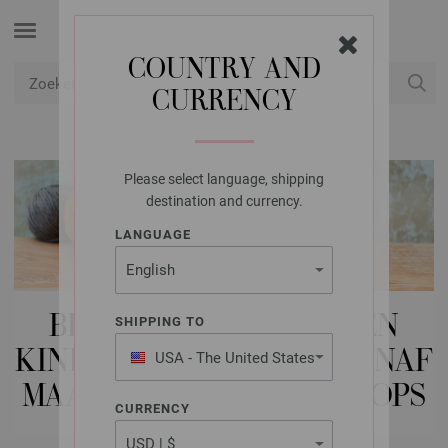
COUNTRY AND
CURRENCY
USD
Mijn account
Please select language, shipping
destination and currency.
LANGUAGE
BREI-/HAAKPAKKETTEN
SHIPPING TO
KINDEREN | TIENERS (VANAF
USA - The United States
of America
MAAT 154) | SJAALS & LOOPS
CURRENCY