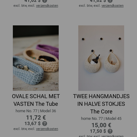
41,02 $
41,02 $
excl. btw, excl.
verzendkosten
excl. btw, excl.
verzendkosten
OVALE SCHAL MET
TWEE HANGMANDJES
VASTEN The Tube
IN HALVE STOKJES
The Core
home No. 77 | Model 36
11,72 €
home No. 77 | Model 45
13,67 $
15,00 €
excl. btw, excl.
verzendkosten
17,50 $
excl. btw, excl.
verzendkosten