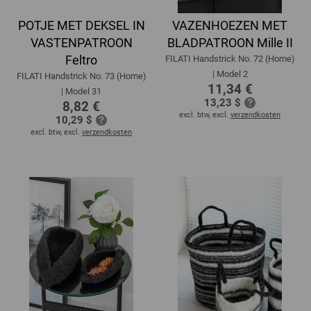
POTJE MET DEKSEL IN
VAZENHOEZEN MET
VASTENPATROON
BLADPATROON Mille II
Feltro
FILATI Handstrick No. 72 (Home)
| Model 2
FILATI Handstrick No. 73 (Home)
11,34 €
| Model 31
13,23 $
8,82 €
excl. btw, excl.
verzendkosten
10,29 $
excl. btw, excl.
verzendkosten