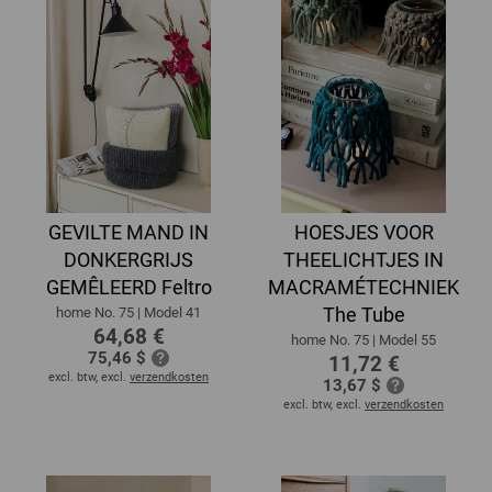
GEVILTE MAND IN
HOESJES VOOR
DONKERGRIJS
THEELICHTJES IN
GEMÊLEERD Feltro
MACRAMÉTECHNIEK
The Tube
home No. 75 | Model 41
64,68 €
home No. 75 | Model 55
75,46 $
11,72 €
excl. btw, excl.
verzendkosten
13,67 $
excl. btw, excl.
verzendkosten