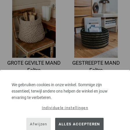
GROTE GEVILTE MAND
GESTREEPTE MAND
Feltro
Feltro
home No. 74 | Model 12
home No. 74 | Model 36
67,62 €
58,80 €
We gebruiken cookies in onze winkel. Sommige zijn
78,89 $
68,60 $
essentieel, terwijl andere ons helpen de winkel en jouw
excl. btw, excl.
verzendkosten
excl. btw, excl.
verzendkosten
ervaring te verbeteren.
Individuele instellingen
Afwijzen
ALLES ACCEPTEREN