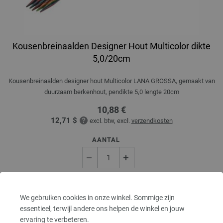
Kousenbreinaalden Designer Hout Multicolor dikte
5,0/20cm
Kousenbreinaalden designer hout Multicolor LANA GROSSA, gemaakt van
duurzaam berkenhout, pendikte 5,0 lengte 20cm
10,88 €
12,71 $
excl. btw, excl.
verzendkosten
AANTAL
IN MIJN WINKELMANDJE
We gebruiken cookies in onze winkel. Sommige zijn
essentieel, terwijl andere ons helpen de winkel en jouw
Op mijn boodschappenlijstje
ervaring te verbeteren.