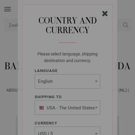
COUNTRY AND
CURRENCY
USD
Mijn account
Please select language, shipping
LANA GROSSA
destination and currency.
BALAKLAVA MOHAIR MODA
LANGUAGE
ABOUT BERLIN No. 12 - Tijdschrift (DE) + Breibeschrijvingen (NL) |
Model 32
SHIPPING TO
USA - The United States
of America
CURRENCY