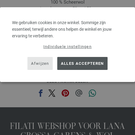
100 % Scheerwol
Looplengte: ca. 50 m / 50 g
Naalddikte: 8
2,94 €
We gebruiken cookies in onze winkel. Sommige zijn
3,42 $
essentieel, terwijl andere ons helpen de winkel en jouw
excl. btw, excl. verzendkosten, Artikelprijs:
58,80 €
/ kg
ervaring te verbeteren.
prev
next
Individuele instellingen
Afwijzen
ALLES ACCEPTEREN
DEZE PAGINA DELEN
FILATI WEBSHOP VOOR LANA