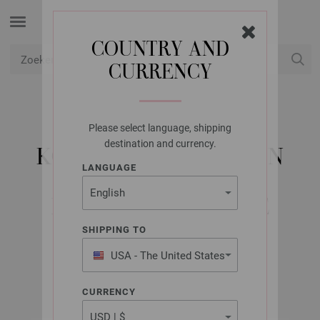
COUNTRY AND
CURRENCY
USD
Mijn account
Please select language, shipping
LANA GROSSA
destination and currency.
KOUSENBREINAALDEN
LANGUAGE
DESIGNER HOUT
MULTICOLOR DIKTE
5,0/20CM
SHIPPING TO
USA - The United States
of America
CURRENCY