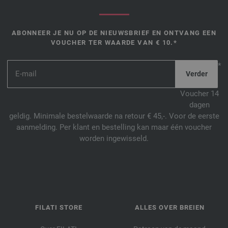
9249-leigroen | EAN: 4033493347105
9250-koraal | EAN: 4033493347112
ABONNEER JE NU OP DE NIEUWSBRIEF EN ONTVANG EEN
9673-beige | EAN: 4033493373692
VOUCHER TER WAARDE VAN € 10.*
9674-violet | EAN: 4033493373708
*
9675-azuurblauw | EAN: 4033493373715
9678-licht beige | EAN: 4033493394895
Voucher 14
9679-anjer roze | EAN: 4033493394901
dagen
9680-bordeaux | EAN: 4033493394918
geldig. Minimale bestelwaarde na retour € 45,-. Voor de eerste
9681-donker blauw | EAN: 4033493394925
aanmelding. Per klant en bestelling kan maar één voucher
9682-donker petrol | EAN: 4033493394932
worden ingewisseld.
9683-petrol groen | EAN: 4033493394949
9684-bourgondisch | EAN: 4033493394956
9685-mintturkoois | EAN: 4033493394963
9686-grijs groen | EAN: 4033493394970
FILATI STORE
ALLES OVER BREIEN