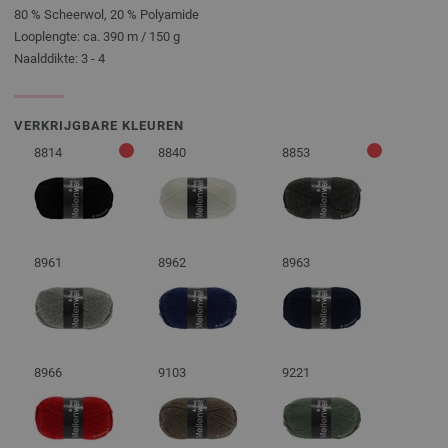
80 % Scheerwol, 20 % Polyamide
Looplengte: ca. 390 m / 150 g
Naalddikte: 3 - 4
VERKRIJGBARE KLEUREN
8814
8840
8853
8961
8962
8963
8966
9103
9221