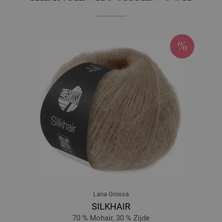
8967-violet | EAN: 4033493116336
8968-felroze | EAN: 4033493116343
8969-geelgroen | EAN: 4033493116350
8970-turkoois | EAN: 4033493116367
9042-signalblauw | EAN: 4033493131612
9043-geel | EAN: 4033493147736
9044-olijf groen | EAN: 4033493147743
9103-donker bruin | EAN: 4033493166669
9218-petrol blauw | EAN: 4033493186018
9219-licht blauw | EAN: 4033493186025
9220-rose | EAN: 4033493186049
9221-loden groen | EAN: 4033493186032
9223-oudroze | EAN: 4033493203876
9224-rozenhout | EAN: 4033493203883
Lana Grossa
9225-bes | EAN: 4033493203890
SILKHAIR
9226-grijs blauw gemêleerd | EAN: 4033493203906
70 % Mohair, 30 % Zijde