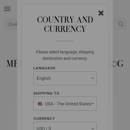
COUNTRY AND
CURRENCY
USD
Mijn account
Please select language, shipping
LANA GROSSA
destination and currency.
MEILENWEIT 6-FACH 150G
LANGUAGE
SHIPPING TO
USA - The United States
of America
CURRENCY