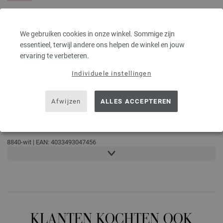
ONDERHOUDSTIPS
We gebruiken cookies in onze winkel. Sommige zijn
essentieel, terwijl andere ons helpen de winkel en jouw
ervaring te verbeteren.
Niet bleken
Strijken op
Reinigen met
Wassen
medium
perchloorethyleen
40°C (zacht)
Individuele instellingen
temperatuur
Afwijzen
ALLES ACCEPTEREN
KLEURAANDUIDINGEN
8814-zwart | EAN: 4033493009232
8840-wit | EAN: 4033493047456
8853-antraciet | EAN: 4033493057820
8886-zwartgroen | EAN: 4033493088305
8961-grijs gemêleerd | EAN: 4033493102551
8962-donker blauw | EAN: 4033493102568
8963-nacht blauw | EAN: 4033493102575
KLANTEN KOCHTEN OOK
8966-rood | EAN: 4033493116329