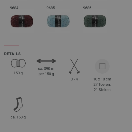
9684
9685
9686
DETAILS
ca. 390 m
150 g
per 150 g
3 - 4
10 x 10 cm
27 Toeren,
21 Steken
ca. 150 g